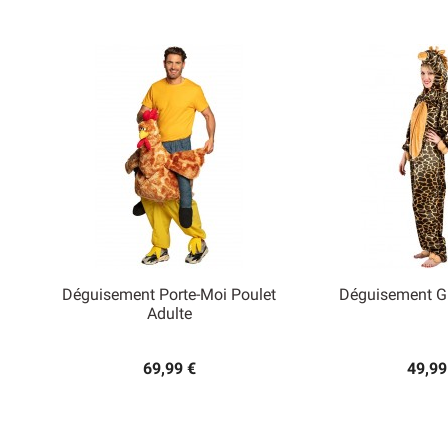
Déguisement Porte-Moi Poulet
Déguisement Gi


Adulte
Aperçu rapide
Aperçu
69,99 €
49,99