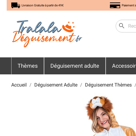
Livraison Gratuite à partir de 49€
Paiement s
search
Thèmes
Déguisement adulte
Accessoi
Accueil
Déguisement Adulte
Déguisement Thèmes