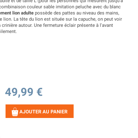
dulte et de taille L (pour les personnes qui mesurent jusqu'à
combinaison couleur sable imitation peluche avec du blanc
ment lion adulte
possède des pattes au niveau des mains,
 lion. La tête du lion est située sur la capuche, on peut voir
a crinière autour. Une fermeture éclair présente à l'avant
cilement.
49,99 €
AJOUTER AU PANIER