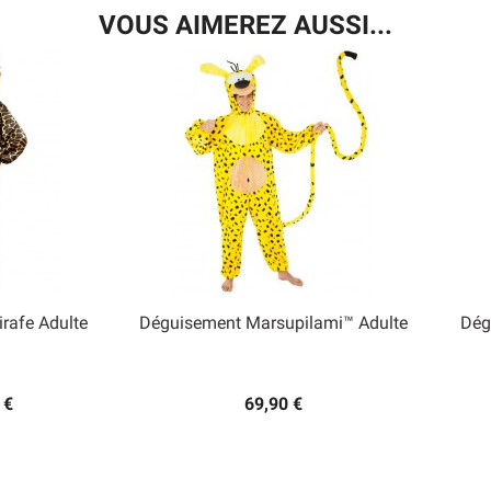
VOUS AIMEREZ AUSSI...
rafe Adulte
Déguisement Marsupilami™ Adulte
Dég

 rapide
Aperçu rapide
 €
69,90 €