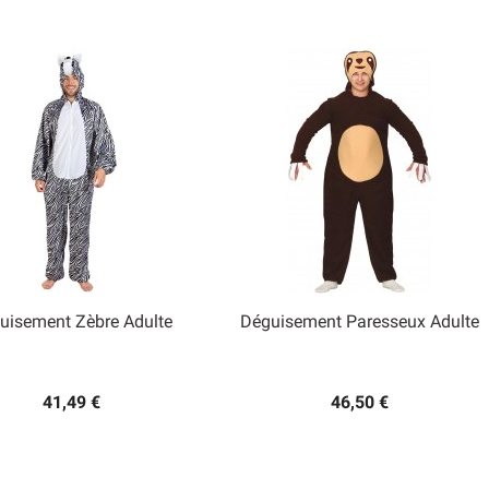
uisement Zèbre Adulte
Déguisement Paresseux Adulte


Aperçu rapide
Aperçu rapide
41,49 €
46,50 €