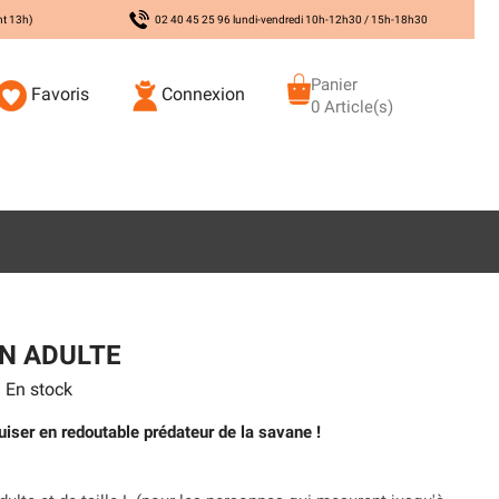
nt 13h)
02 40 45 25 96 lundi-vendredi 10h-12h30 / 15h-18h30
Panier
Favoris
Connexion
0 Article(s)
N ADULTE
En stock
iser en redoutable prédateur de la savane !