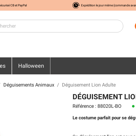
écurisé CB et PayPal
Expédition le jour même (commande ava
res
Halloween
Déguisements Animaux
Déguisement Lion Adulte
DÉGUISEMENT LIO
Référence : 88020L-BO
lens
Le costume parfait pour se dégu