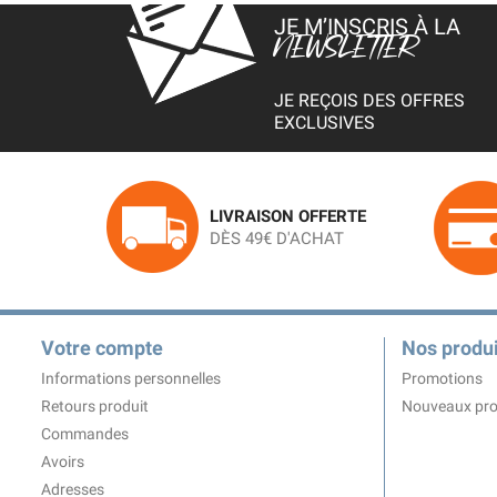
JE M’INSCRIS À LA
NEWSLETTER
JE REÇOIS DES OFFRES
EXCLUSIVES
LIVRAISON OFFERTE
DÈS 49€ D'ACHAT
Votre compte
Nos produi
Informations personnelles
Promotions
Retours produit
Nouveaux pro
Commandes
Avoirs
Adresses