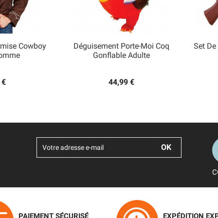
emise Cowboy
Déguisement Porte-Moi Coq
Set De

Homme
Gonflable Adulte
 rapide
Aperçu rapide
 €
44,99 €
C
PAIEMENT SÉCURISÉ
EXPÉDITION EX