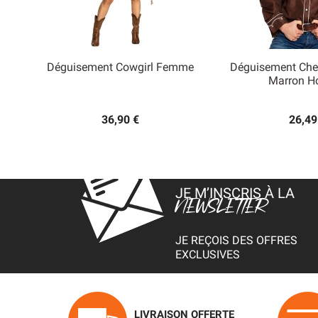
Déguisement Cowgirl Femme
Déguisement Ch


Marron 
Aperçu rapide
Aperçu
36,90 €
26,49
JE M’INSCRIS À LA
NEWSLETTER
JE REÇOIS DES OFFRES
EXCLUSIVES
LIVRAISON OFFERTE