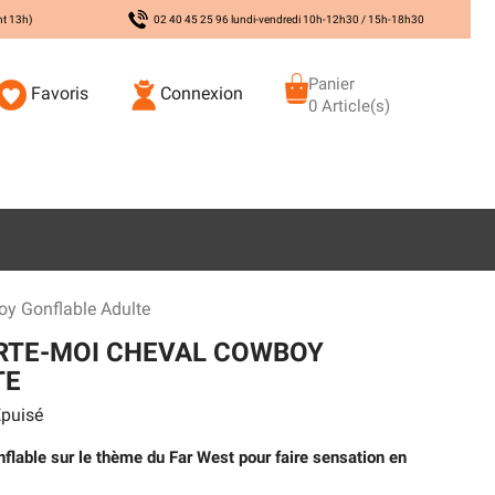
nt 13h)
02 40 45 25 96 lundi-vendredi 10h-12h30 / 15h-18h30
Panier
Favoris
Connexion
0 Article(s)
y Gonflable Adulte
RTE-MOI CHEVAL COWBOY
TE
puisé
lable sur le thème du Far West pour faire sensation en