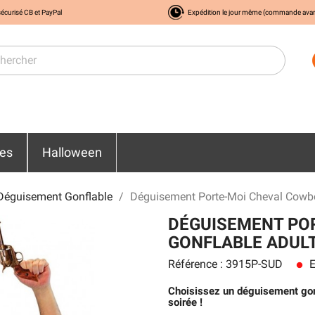
écurisé CB et PayPal
Expédition le jour même (commande ava
res
Halloween
Déguisement Gonflable
Déguisement Porte-Moi Cheval Cowbo
DÉGUISEMENT PO
GONFLABLE ADUL
Référence : 3915P-SUD
E
lens
Choisissez un déguisement gonf
soirée !