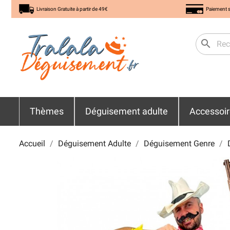
Livraison Gratuite à partir de 49€
Paiement s
search
Thèmes
Déguisement adulte
Accessoi
Accueil
Déguisement Adulte
Déguisement Genre