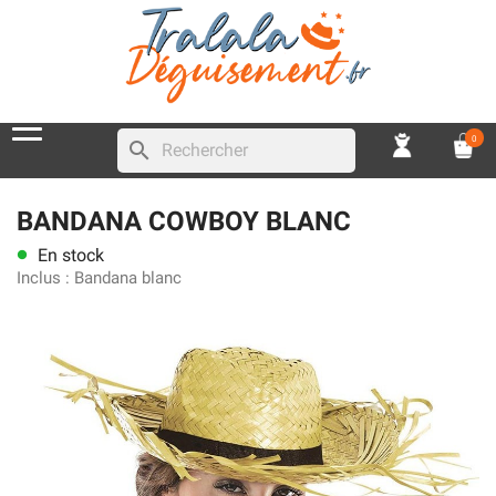
0
search
BANDANA COWBOY BLANC
En stock
lens
Inclus :
Bandana blanc