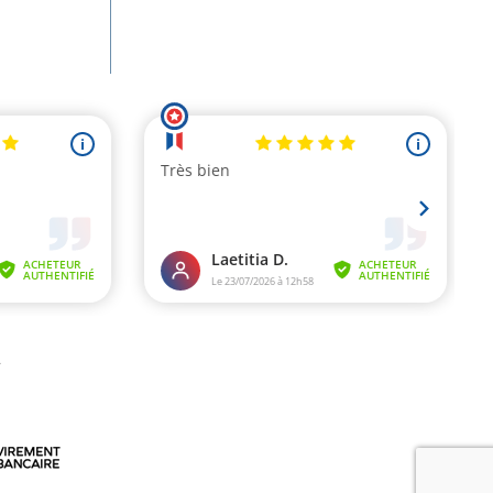
.
(1 avis)