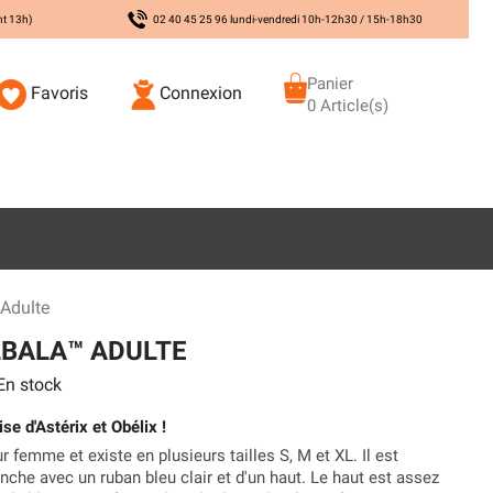
nt 13h)
02 40 45 25 96 lundi-vendredi 10h-12h30 / 15h-18h30
Panier
Favoris
Connexion
0 Article(s)
Adulte
LBALA™ ADULTE
n stock
se d'Astérix et Obélix !
r femme et existe en plusieurs tailles S, M et XL. Il est
che avec un ruban bleu clair et d'un haut. Le haut est assez