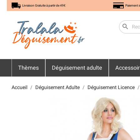
Livraison Gratuite à partir de 49€
Paiement s
search
Thèmes
Déguisement adulte
Accessoi
Accueil
Déguisement Adulte
Déguisement Licence