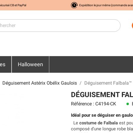
écurisé CB et PayPal
Expédition le jour même (commande ava
res
Halloween
Déguisement Astérix Obélix Gaulois
Déguisement Falbala™ 
DÉGUISEMENT FA
Référence : C4194-CK
E
lens
Idéal pour se déguiser en gauloi
Le
costume de Falbala
est pou
composé d'une longue robe blan