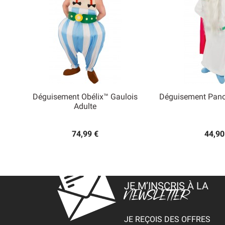
Déguisement Obélix™ Gaulois
Déguisement Pano


Adulte
Aperçu rapide
Aperçu
74,99 €
44,90
JE M’INSCRIS À LA
NEWSLETTER
JE REÇOIS DES OFFRES