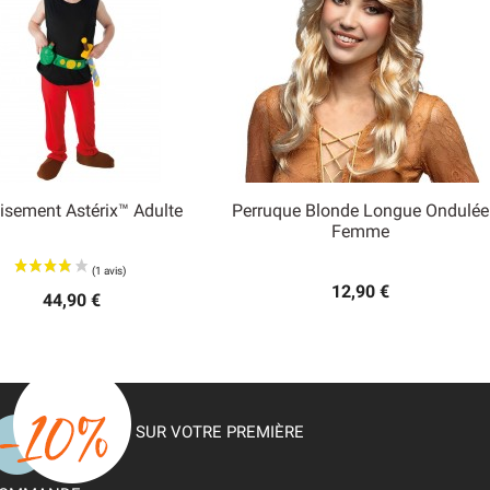
isement Astérix™ Adulte
Perruque Blonde Longue Ondulée


Femme
Aperçu rapide
Aperçu rapide
12,90 €
44,90 €
SUR VOTRE PREMIÈRE