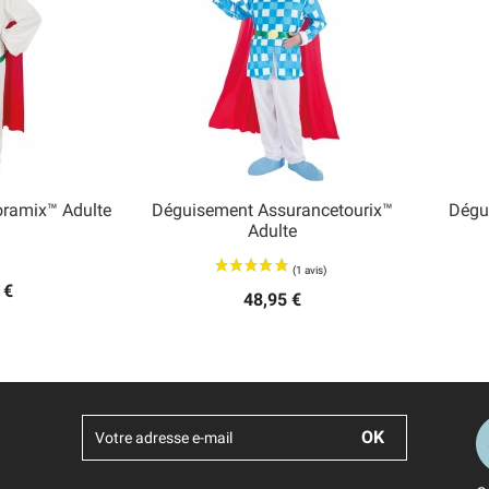
ramix™ Adulte
Déguisement Assurancetourix™
Dégu

Adulte
 rapide
Aperçu rapide
 €
48,95 €