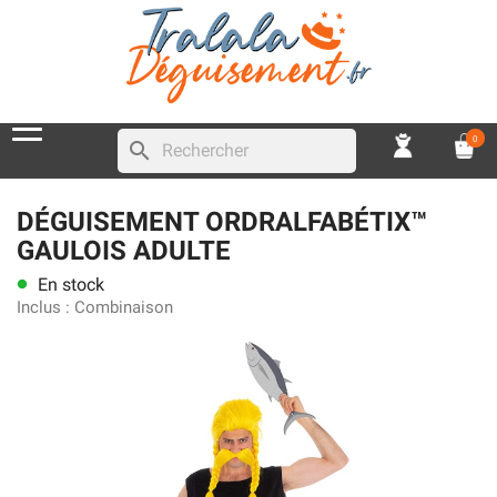
0
search
DÉGUISEMENT ORDRALFABÉTIX™
GAULOIS ADULTE
En stock
lens
Inclus :
Combinaison