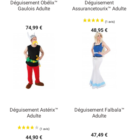
Déguisement Obélix™
Déguisement
Gaulois Adulte
Assurancetourix™ Adulte
74,99 €
48,95 €
Déguisement Astérix™
Déguisement Falbala™
Adulte
Adulte
47,49 €
44,90 €