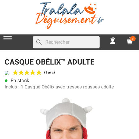
0
search
CASQUE OBÉLIX™ ADULTE
En stock
lens
(1 avis)
Inclus :
1 Casque Obélix avec tresses rousses adulte