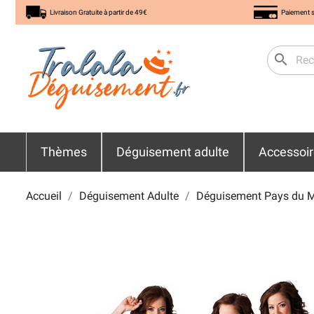
Livraison Gratuite à partir de 49€
Paiement s
search
Thèmes
Déguisement adulte
Accessoi
Accueil
Déguisement Adulte
Déguisement Pays du 