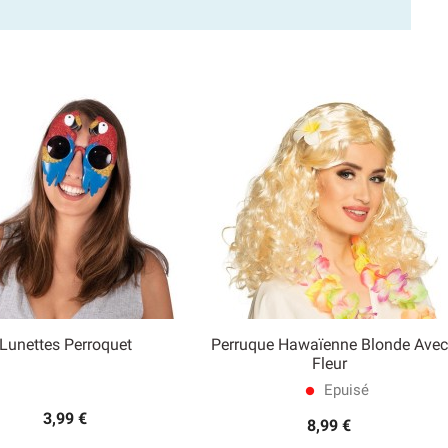
Lunettes Perroquet
Perruque Hawaïenne Blonde Avec


Fleur
Aperçu rapide
Aperçu rapide
Epuisé
lens
3,99 €
8,99 €