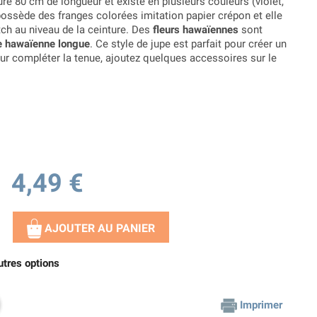
e 80 cm de longueur et existe en plusieurs couleurs (violet,
e possède des franges colorées imitation papier crépon et elle
atch au niveau de la ceinture. Des
fleurs hawaïennes
sont
e hawaïenne longue
. Ce style de jupe est parfait pour créer un
our compléter la tenue, ajoutez quelques accessoires sur le
4,49 €
AJOUTER AU PANIER
utres options
Imprimer