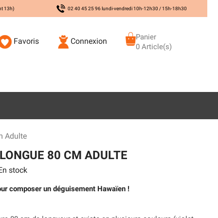
nt 13h)
02 40 45 25 96 lundi-vendredi 10h-12h30 / 15h-18h30
Panier
Favoris
Connexion
0 Article(s)
 Adulte
LONGUE 80 CM ADULTE
n stock
our composer un déguisement Hawaïen !