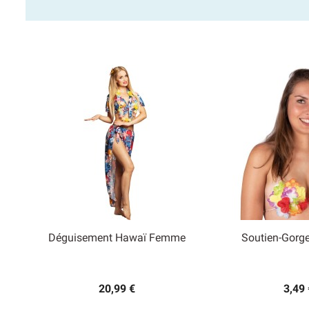
Déguisement Hawaï Femme
Soutien-Gorg


Aperçu rapide
Aperçu
20,99 €
3,49 