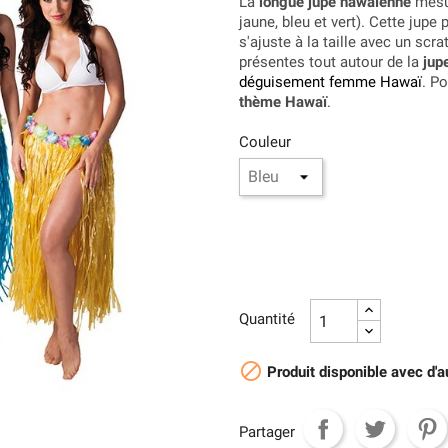
La
longue jupe hawaïenne
mesur
jaune, bleu et vert). Cette jup
s'ajuste à la taille avec un scr
présentes tout autour de la
jup
déguisement femme Hawaï
. P
thème Hawaï
.
Couleur
Quantité

Produit disponible avec d'a
Partager