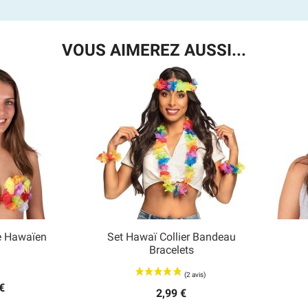
VOUS AIMEREZ AUSSI...
e Hawaïen
Set Hawaï Collier Bandeau

Bracelets
 rapide
Aperçu rapide
€
2,99 €