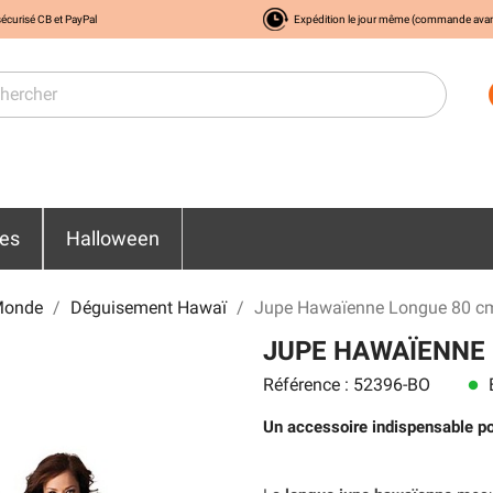
écurisé CB et PayPal
Expédition le jour même (commande ava
res
Halloween
Monde
Déguisement Hawaï
Jupe Hawaïenne Longue 80 cm
JUPE HAWAÏENNE 
Référence : 52396-BO
E
lens
Un accessoire indispensable p