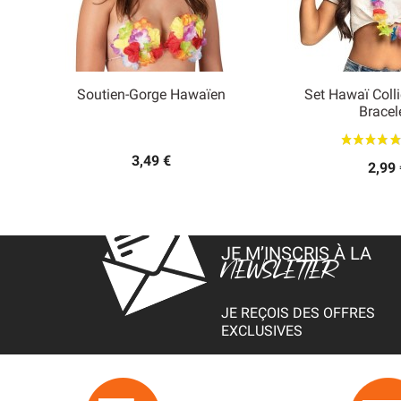
Soutien-Gorge Hawaïen
Set Hawaï Coll


Bracel
Aperçu rapide
Aperçu
3,49 €
2,99 
JE M’INSCRIS À LA
NEWSLETTER
JE REÇOIS DES OFFRES
EXCLUSIVES