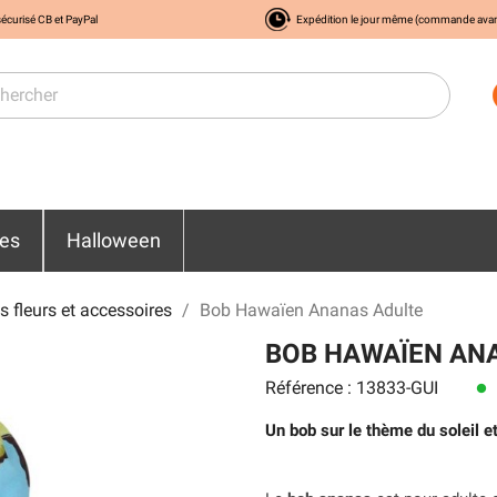
écurisé CB et PayPal
Expédition le jour même (commande ava
res
Halloween
s fleurs et accessoires
Bob Hawaïen Ananas Adulte
BOB HAWAÏEN AN
Référence : 13833-GUI
lens
Un bob sur le thème du soleil e