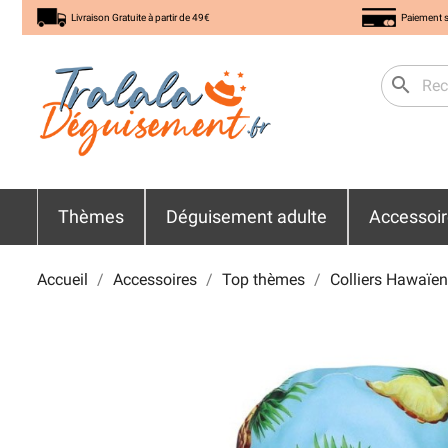
Livraison Gratuite à partir de 49€
Paiement s
search
Thèmes
Déguisement adulte
Accessoi
Accueil
Accessoires
Top thèmes
Colliers Hawaïen