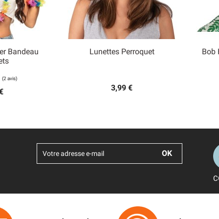
ier Bandeau
Lunettes Perroquet
Bob 

ets
 rapide
Aperçu rapide
3,99 €
€
C