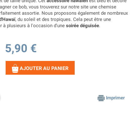
t de taille unique. Cet
accessoire hawaïen
est bleu et décoré
gner ce bob, vous trouverez sur notre site une chemise
rfaitement assortie. Nous proposons également de nombreux
d'Hawaï
, du soleil et des tropiques. Cela peut être une
r à plusieurs à l'occasion d'une
soirée déguisée
.
5,90 €
AJOUTER AU PANIER
Imprimer