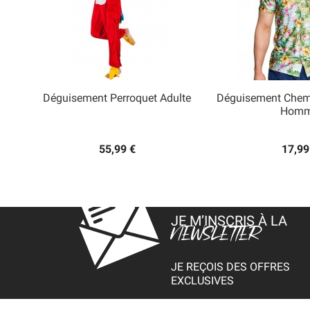
Déguisement Perroquet Adulte
Déguisement Chem


Hom
Aperçu rapide
Aperçu
55,99 €
17,99
JE M’INSCRIS À LA
NEWSLETTER
JE REÇOIS DES OFFRES
EXCLUSIVES