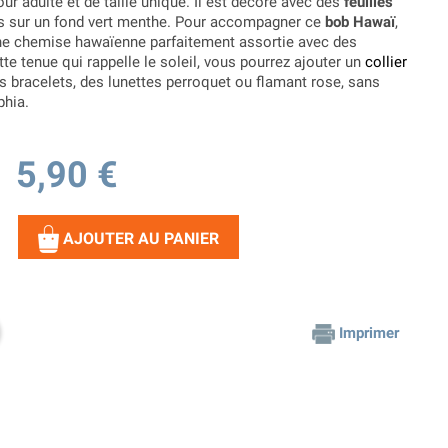
ur adulte et de taille unique. Il est décoré avec des
feuilles
s sur un fond vert menthe. Pour accompagner ce
bob Hawaï
,
une chemise hawaïenne parfaitement assortie avec des
e tenue qui rappelle le soleil, vous pourrez ajouter un
collier
es bracelets, des lunettes perroquet ou flamant rose, sans
phia.
5,90 €
AJOUTER AU PANIER
Imprimer