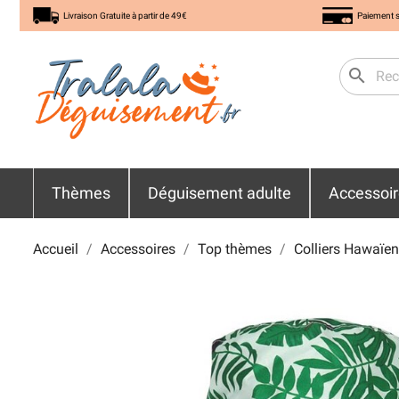
Livraison Gratuite à partir de 49€
Paiement s
search
Thèmes
Déguisement adulte
Accessoi
Accueil
Accessoires
Top thèmes
Colliers Hawaïen