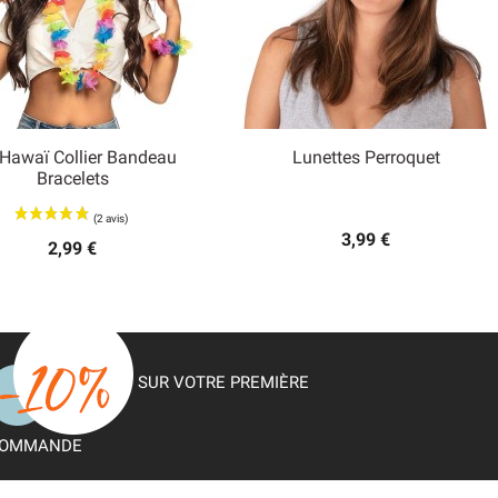
 Hawaï Collier Bandeau
Lunettes Perroquet


Bracelets
Aperçu rapide
Aperçu rapide
3,99 €
2,99 €
SUR VOTRE PREMIÈRE
OMMANDE