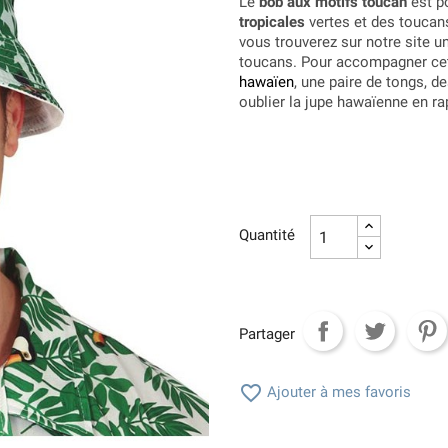
Le
bob aux motifs toucan
est po
tropicales
vertes et des toucan
vous trouverez sur notre site 
toucans. Pour accompagner cett
hawaïen
, une paire de tongs, d
oublier la jupe hawaïenne en ra
Quantité
Partager

Ajouter à mes favoris