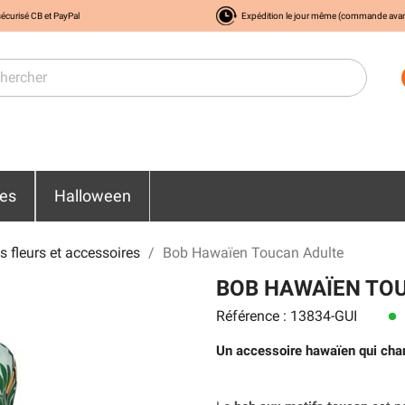
écurisé CB et PayPal
Expédition le jour même (commande ava
res
Halloween
s fleurs et accessoires
Bob Hawaïen Toucan Adulte
BOB HAWAÏEN TO
Référence : 13834-GUI
lens
Un accessoire hawaïen qui cha