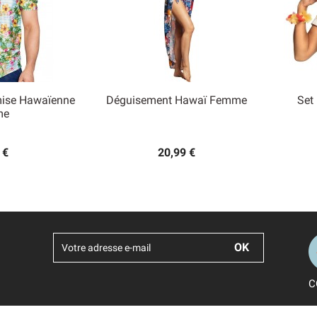
ise Hawaïenne
Déguisement Hawaï Femme
Set

me
 rapide
Aperçu rapide
 €
20,99 €
C