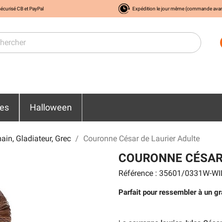
écurisé CB et PayPal
Expédition le jour même (commande ava
res
Halloween
in, Gladiateur, Grec
Couronne César de Laurier Adulte
COURONNE CÉSAR 
Référence : 35601/0331W-WI
Parfait pour ressembler à un g