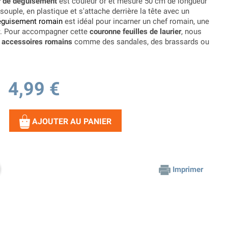
r de déguisement
est couleur or et mesure 50 cm de longueur
 souple, en plastique et s'attache derrière la tête avec un
éguisement romain
est idéal pour incarner un chef romain, une
. Pour accompagner cette
couronne feuilles de laurier
, nous
s
accessoires romains
comme des sandales, des brassards ou
4,99 €
AJOUTER AU PANIER
Imprimer