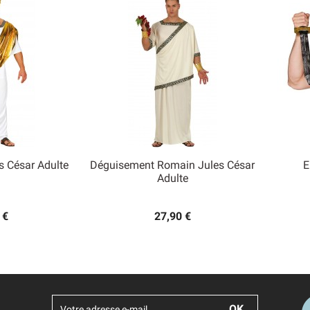
s César Adulte
Déguisement Romain Jules César
E

Adulte
 rapide
Aperçu rapide
 €
27,90 €