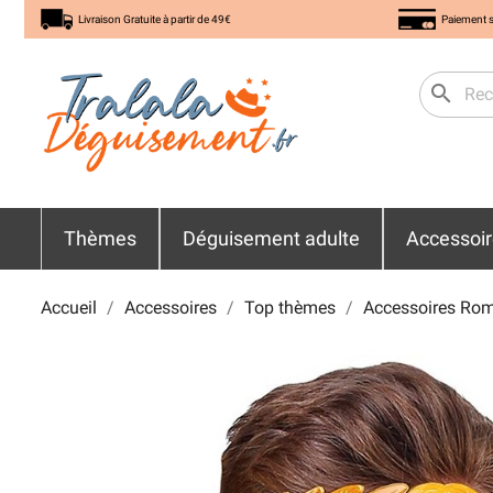
Livraison Gratuite à partir de 49€
Paiement s
search
Thèmes
Déguisement adulte
Accessoi
Accueil
Accessoires
Top thèmes
Accessoires Roma