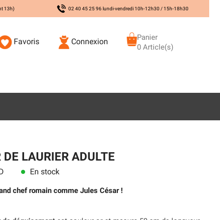
nt 13h)
02 40 45 25 96 lundi-vendredi 10h-12h30 / 15h-18h30
Panier
Favoris
Connexion
0 Article(s)
DE LAURIER ADULTE
D
En stock
lens
rand chef romain comme Jules César !