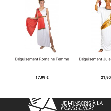
Déguisement Romaine Femme
Déguisement Jule


Aperçu rapide
Aperçu
17,99 €
21,90
JE M’INSCRIS À LA
NEWSLETTER