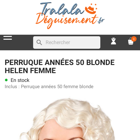
0
search
PERRUQUE ANNÉES 50 BLONDE
HELEN FEMME
En stock
lens
Inclus :
Perruque années 50 femme blonde