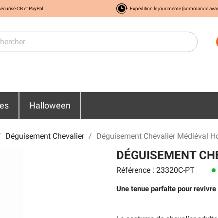
écurisé CB et PayPal
Expédition le jour même (commande ava
res
Halloween
Déguisement Chevalier
Déguisement Chevalier Médiéval 
DÉGUISEMENT CH
Référence : 23320C-PT
lens
Une tenue parfaite pour revivre