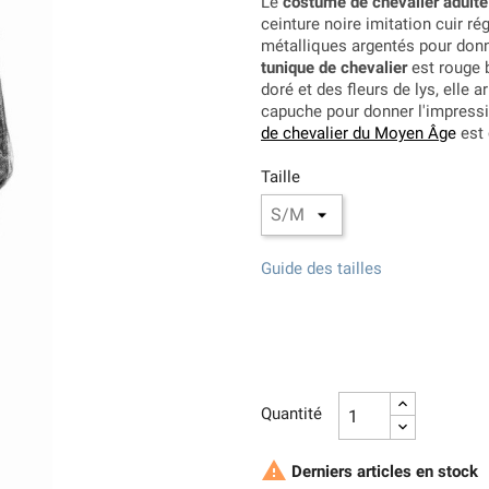
Le
costume de chevalier adulte
ceinture noire imitation cuir ré
métalliques argentés pour donn
tunique de chevalier
est rouge b
doré et des fleurs de lys, ell
capuche pour donner l'impressi
de chevalier du Moyen Âg
e
est 
Taille
Guide des tailles
Quantité

Derniers articles en stock