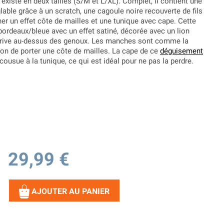
existe en deux tailles (S/M et L/XL). Complet, il contient une
glable grâce à un scratch, une cagoule noire recouverte de fils
er un effet côte de mailles et une tunique avec cape. Cette
ordeaux/bleue avec un effet satiné, décorée avec un lion
e arrive au-dessus des genoux. Les manches sont comme la
on de porter une côte de mailles. La cape de ce
déguisement
cousue à la tunique, ce qui est idéal pour ne pas la perdre.
29,99 €
AJOUTER AU PANIER