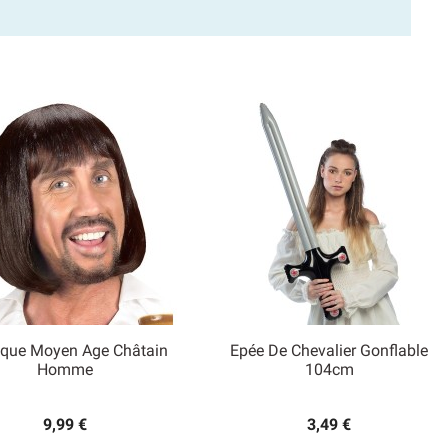
uque Moyen Age Châtain
Epée De Chevalier Gonflable


Homme
104cm
Aperçu rapide
Aperçu rapide
9,99 €
3,49 €