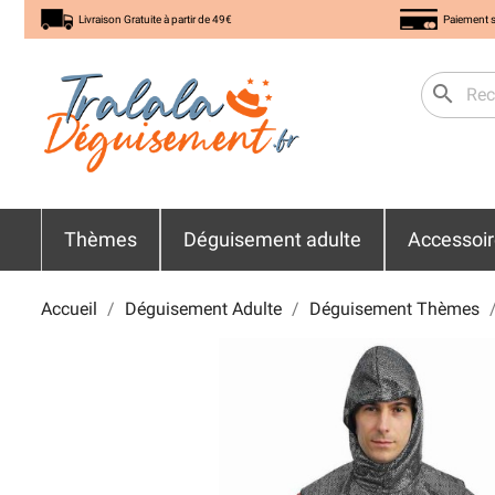
Livraison Gratuite à partir de 49€
Paiement s
search
Thèmes
Déguisement adulte
Accessoi
Accueil
Déguisement Adulte
Déguisement Thèmes