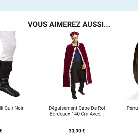
VOUS AIMEREZ AUSSI...
li Cuir Noir
Déguisement Cape De Roi
Perr

Bordeaux 140 Cm Avec...
 rapide
Aperçu rapide
€
30,90 €