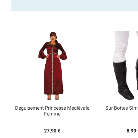
Déguisement Princesse Médiévale
Sur-Bottes Simi


Femme
Aperçu rapide
Aperçu
27,90 €
8,99 