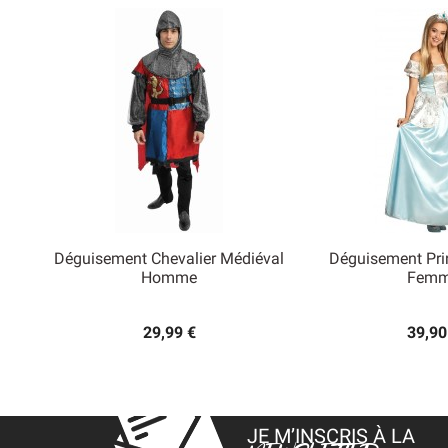
Déguisement Chevalier Médiéval
Déguisement Pri


Homme
Fem
Aperçu rapide
Aperçu
29,99 €
39,90
JE M’INSCRIS À LA