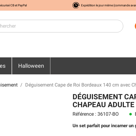
écurisé CB et PayPal
Expédition le jour même (commande ava
res
Halloween
isement
Déguisement Cape de Roi Bordeaux 140 cm avec C
DÉGUISEMENT CAP
CHAPEAU ADULTE
Référence : 36107-BO
E
lens
Un set parfait pour incarner un 