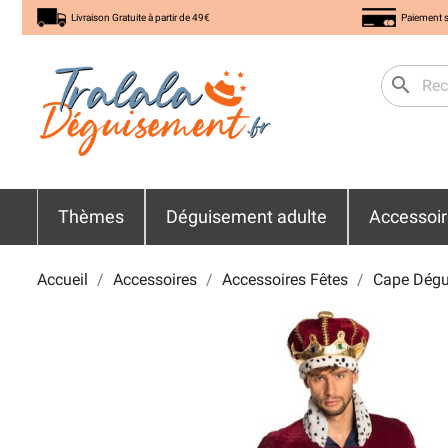
Livraison Gratuite à partir de 49€
Paiement s
search
Thèmes
Déguisement adulte
Accessoi
Accueil
Accessoires
Accessoires Fêtes
Cape Dégu