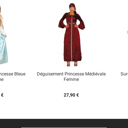
ncesse Bleue
Déguisement Princesse Médiévale
Sur

me
Femme
 rapide
Aperçu rapide
 €
27,90 €