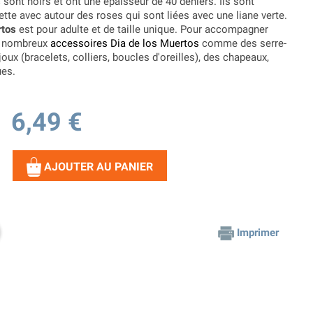
s
sont noirs et ont une épaisseur de 40 deniers. Ils sont
te avec autour des roses qui sont liées avec une liane verte.
rtos
est pour adulte et de taille unique. Pour accompagner
de nombreux
accessoires Dia de los Muertos
comme des serre-
joux (bracelets, colliers, boucles d'oreilles), des chapeaux,
ues.
6,49 €
AJOUTER AU PANIER
Imprimer