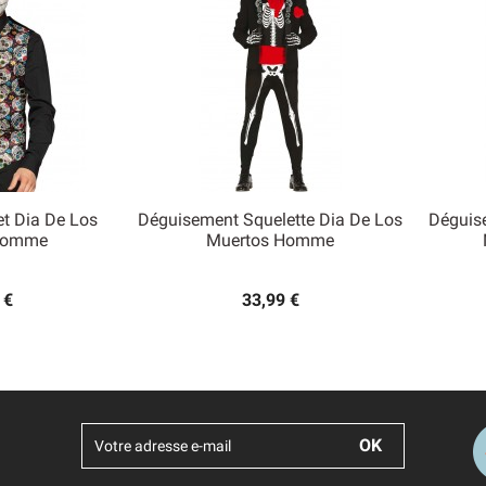
t Dia De Los
Déguisement Squelette Dia De Los
Déguis

Homme
Muertos Homme
 rapide
Aperçu rapide
 €
33,99 €