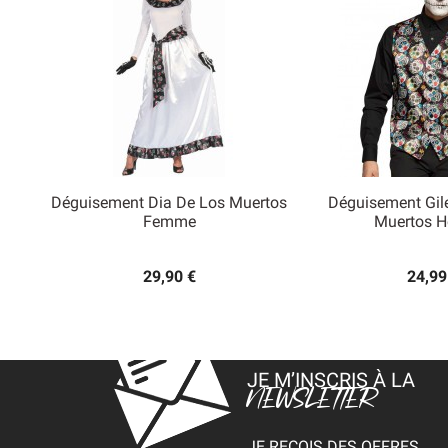
Déguisement Dia De Los Muertos
Déguisement Gile


Femme
Muertos 
Aperçu rapide
Aperçu
29,90 €
24,99
JE M’INSCRIS À LA
NEWSLETTER
JE REÇOIS DES OFFRES