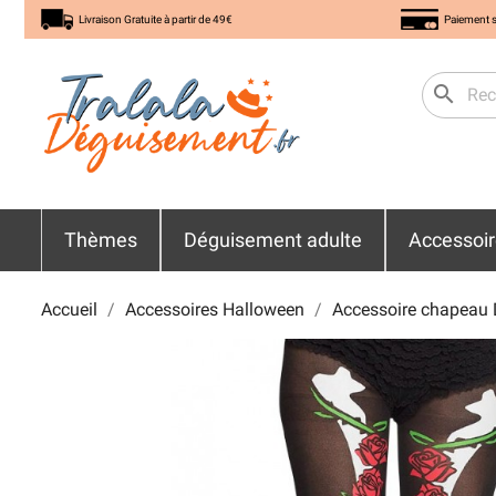
Livraison Gratuite à partir de 49€
Paiement s
search
Thèmes
Déguisement adulte
Accessoi
Accueil
Accessoires Halloween
Accessoire chapeau 