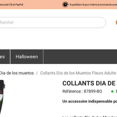
écurisé CB et PayPal
Expédition le jour même (commande ava
res
Halloween
Dia de los muertos
Collants Dia de los Muertos Fleurs Adulte
COLLANTS DIA DE
Référence : 87899-BO
E
lens
Un accessoire indispensable p