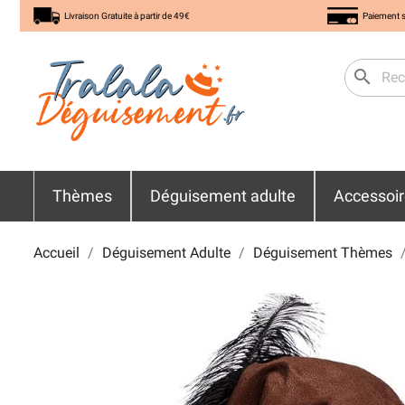
Livraison Gratuite à partir de 49€
Paiement s
search
Thèmes
Déguisement adulte
Accessoi
Accueil
Déguisement Adulte
Déguisement Thèmes