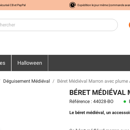
écurisé CB et PayPal
Expédition le jour même (commande ava
res
Halloween
Déguisement Médiéval
Béret Médiéval Marron avec plume 
BÉRET MÉDIÉVAL
Référence : 44028-BO
E
lens
Le béret médiéval, un accessoi