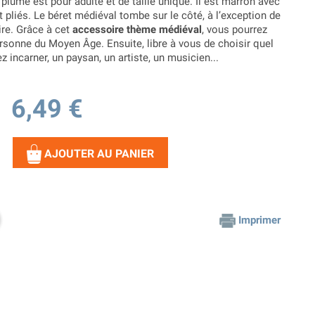
plume est pour adulte et de taille unique. Il est marron avec
t pliés. Le béret médiéval tombe sur le côté, à l’exception de
re.
Grâce à cet
accessoire thème médiéval
, vous pourrez
rsonne du Moyen Âge. Ensuite, libre à vous de choisir quel
 incarner, un paysan, un artiste, un musicien...
6,49 €
AJOUTER AU PANIER
Imprimer