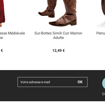
esse Médiévale
Sur-Bottes Simili Cuir Marron
Perr

me
Adulte
 rapide
Aperçu rapide
 €
12,49 €
C