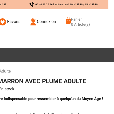
nt 13h)
02 40 45 25 96 lundi-vendredi 10h-12h30 / 15h-18h30
Panier
Favoris
Connexion
0 Article(s)
Adulte
 MARRON AVEC PLUME ADULTE
n stock
re indispensable pour ressembler à quelqu'un du Moyen Âge !