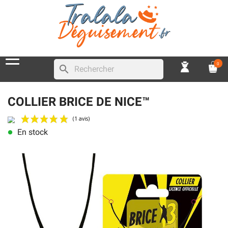
0
search
COLLIER BRICE DE NICE™
En stock
lens
(1 avis)