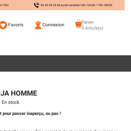
nt 13h)
02 40 45 25 96 lundi-vendredi 10h-12h30 / 15h-18h30
Panier
Favoris
Connexion
0 Article(s)
NJA HOMME
En stock
t pour passer inaperçu, ou pas !