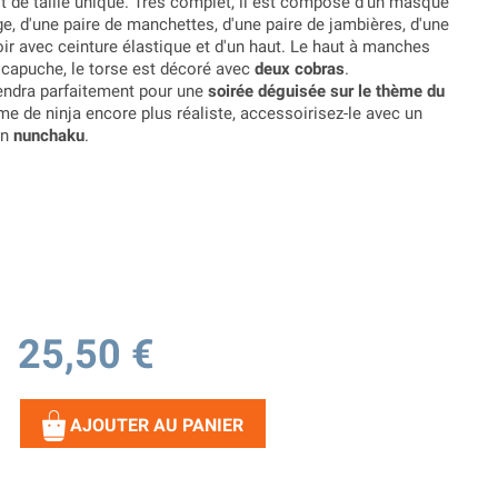
t de taille unique. Très complet, il est composé d'un masque
ge, d'une paire de manchettes, d'une paire de jambières, d'une
oir avec ceinture élastique et d'un haut. Le haut à manches
 capuche, le torse est décoré avec
deux cobras
.
ndra parfaitement pour une
soirée déguisée sur le thème du
me de ninja encore plus réaliste, accessoirisez-le avec un
un
nunchaku
.
25,50 €
AJOUTER AU PANIER