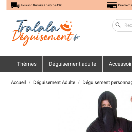
Livraison Gratuite à partir de 49€
Paiement s
search
Thèmes
Déguisement adulte
Accessoi
Accueil
Déguisement Adulte
Déguisement personna