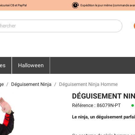
écurisé CB et PayPal
Expédition le jour même (commande ava
res
Halloween
ge
Déguisement Ninja
Déguisement Ninja Homme
DÉGUISEMENT NI
Référence : 86079N-PT
lens
Le ninja, un déguisement parfai