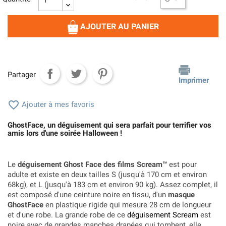
AJOUTER AU PANIER
Partager
Imprimer

Ajouter à mes favoris
GhostFace, un déguisement qui sera parfait pour terrifier vos
amis lors d'une soirée Halloween !
Le
déguisement Ghost Face des films Scream™
est pour
adulte et existe en deux tailles S (jusqu'à 170 cm et environ
68kg), et L (jusqu'à 183 cm et environ 90 kg). Assez complet, il
est composé d'une ceinture noire en tissu, d'un
masque
GhostFace
en plastique rigide qui mesure 28 cm de longueur
et d'une robe. La grande robe de ce
déguisement Scream
est
noire avec de grandes manches drapées qui tombent, elle