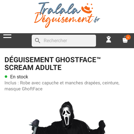
0
search
DÉGUISEMENT GHOSTFACE™
SCREAM ADULTE
En stock
lens
Inclus :
Robe avec capuche et manches drapées, ceinture,
masque GhoftFace