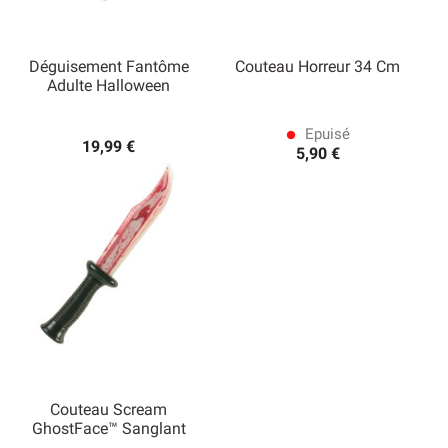
Déguisement Fantôme
Couteau Horreur 34 Cm
Adulte Halloween
Epuisé
lens
19,99 €
5,90 €
Couteau Scream
GhostFace™ Sanglant