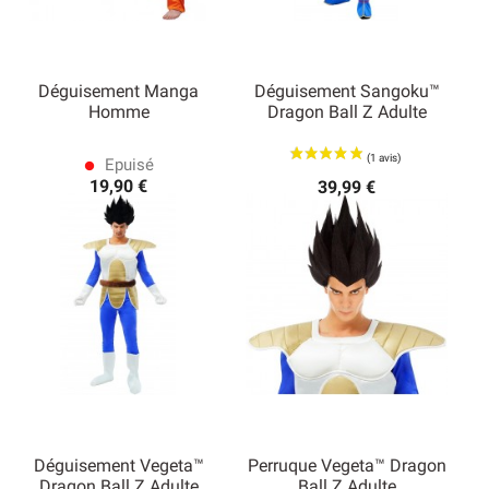
Déguisement Manga
Déguisement Sangoku™
Homme
Dragon Ball Z Adulte
Epuisé
lens
19,90 €
39,99 €
Déguisement Vegeta™
Perruque Vegeta™ Dragon
Dragon Ball Z Adulte
Ball Z Adulte