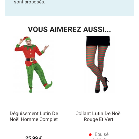
sont proposés.
VOUS AIMEREZ AUSSI...
Déguisement Lutin De
Collant Lutin De Noël
Noël Homme Complet
Rouge Et Vert
Epuisé
lens
25,99 €