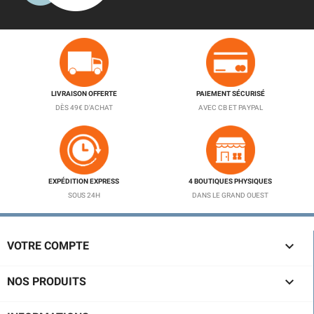
LIVRAISON OFFERTE
PAIEMENT SÉCURISÉ
DÈS 49€ D'ACHAT
AVEC CB ET PAYPAL
EXPÉDITION EXPRESS
4 BOUTIQUES PHYSIQUES
SOUS 24H
DANS LE GRAND OUEST

VOTRE COMPTE

NOS PRODUITS