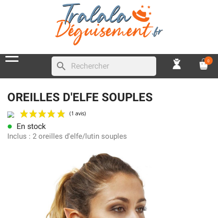
0
search
OREILLES D'ELFE SOUPLES
En stock
lens
(1 avis)
Inclus :
2 oreilles d'elfe/lutin souples