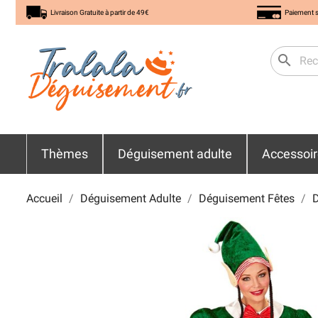
Livraison Gratuite à partir de 49€
Paiement s
search
Thèmes
Déguisement adulte
Accessoi
Accueil
Déguisement Adulte
Déguisement Fêtes
D