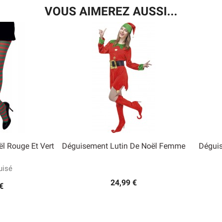
VOUS AIMEREZ AUSSI...
ël Rouge Et Vert
Déguisement Lutin De Noël Femme
Déguis

 rapide
Aperçu rapide
isé
24,99 €
€