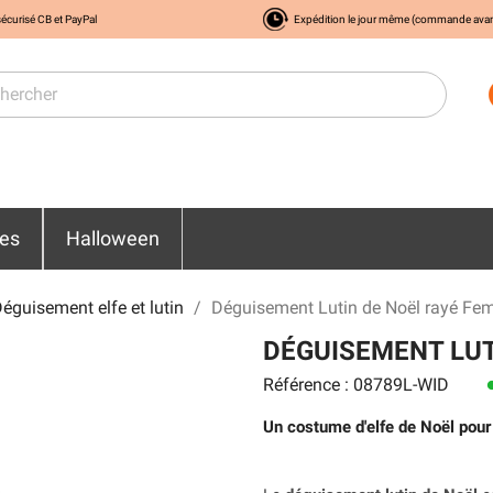
écurisé CB et PayPal
Expédition le jour même (commande ava
res
Halloween
éguisement elfe et lutin
Déguisement Lutin de Noël rayé F
DÉGUISEMENT LUT
Référence : 08789L-WID
le
Un costume d'elfe de Noël pou