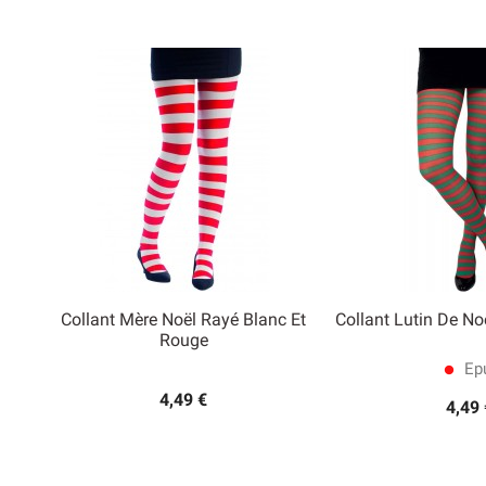
Collant Mère Noël Rayé Blanc Et
Collant Lutin De No


Rouge
Aperçu rapide
Aperçu
Epu
lens
4,49 €
4,49 