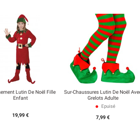
ement Lutin De Noël Fille
Sur-Chaussures Lutin De Noël Ave


Enfant
Grelots Adulte
Aperçu rapide
Aperçu rapide
Epuisé
lens
19,99 €
7,99 €