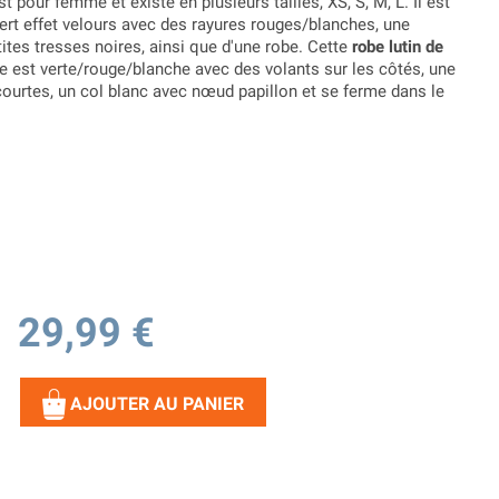
t pour femme et existe en plusieurs tailles, XS, S, M, L. Il est
ert effet velours avec des rayures rouges/blanches, une
tites tresses noires, ainsi que d'une robe. Cette
robe lutin de
le est verte/rouge/blanche avec des volants sur les côtés, une
ourtes, un col blanc avec nœud papillon et se ferme dans le
29,99 €
AJOUTER AU PANIER