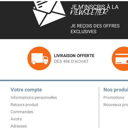
JE M’INSCRIS À LA
NEWSLETTER
JE REÇOIS DES OFFRES
EXCLUSIVES
LIVRAISON OFFERTE
DÈS 49€ D'ACHAT
Votre compte
Nos produi
Informations personnelles
Promotions
Retours produit
Nouveaux pro
Commandes
Avoirs
Adresses