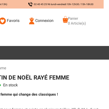
nt 13h)
02 40 45 25 96 lundi-vendredi 10h-12h30 / 15h-18h30
Panier
Favoris
Connexion
0 Article(s)
emme
IN DE NOËL RAYÉ FEMME
En stock
ns
r femme qui change des classiques !