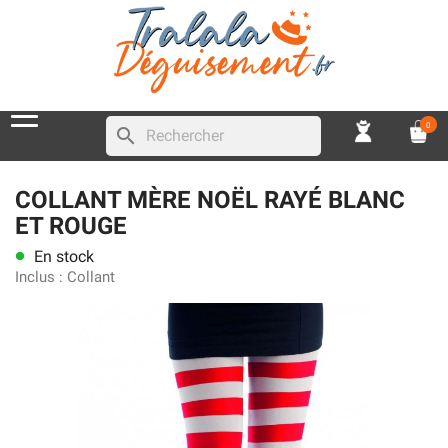
0
search
COLLANT MÈRE NOËL RAYÉ BLANC
ET ROUGE
En stock
lens
Inclus :
Collant