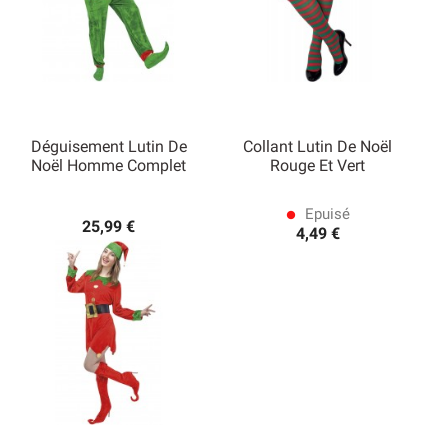
Déguisement Lutin De
Collant Lutin De Noël
Noël Homme Complet
Rouge Et Vert
Epuisé
lens
25,99 €
4,49 €