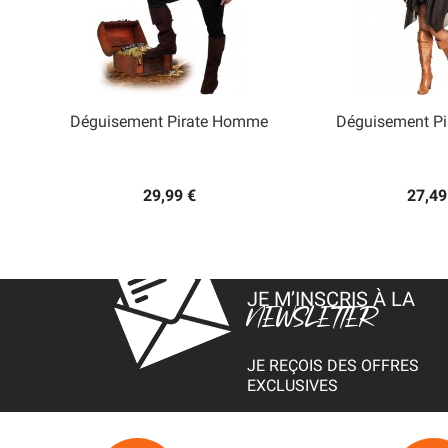
Déguisement Pirate Homme
Déguisement P


Aperçu rapide
Aperçu
29,99 €
27,49
JE M’INSCRIS À LA
NEWSLETTER
JE REÇOIS DES OFFRES
EXCLUSIVES