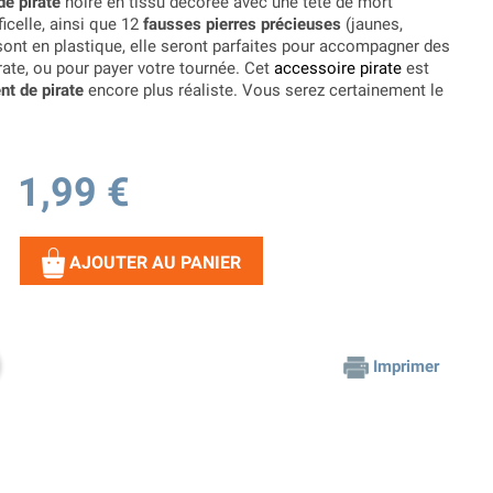
de pirate
noire en tissu décorée avec une tête de mort
icelle, ainsi que 12
fausses pierres précieuses
(jaunes,
sont en plastique, elle seront parfaites pour accompagner des
rate, ou pour payer votre tournée. Cet
accessoire pirate
est
t de pirate
encore plus réaliste. Vous serez certainement le
1,99 €
AJOUTER AU PANIER
Imprimer