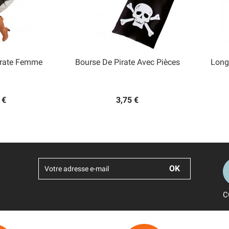
irate Femme
Bourse De Pirate Avec Pièces
Long

 rapide
Aperçu rapide
 €
3,75 €
C