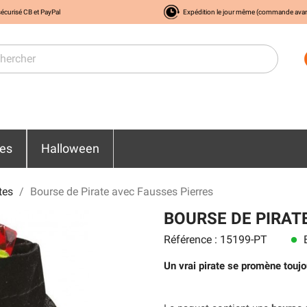
écurisé CB et PayPal
Expédition le jour même (commande ava
res
Halloween
tes
Bourse de Pirate avec Fausses Pierres
BOURSE DE PIRAT
Référence : 15199-PT
E
lens
Un vrai pirate se promène toujo