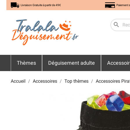
Livraison Gratuite à partir de 49€
Paiement s
search
Thèmes
Déguisement adulte
Accessoi
Accueil
Accessoires
Top thèmes
Accessoires Pira