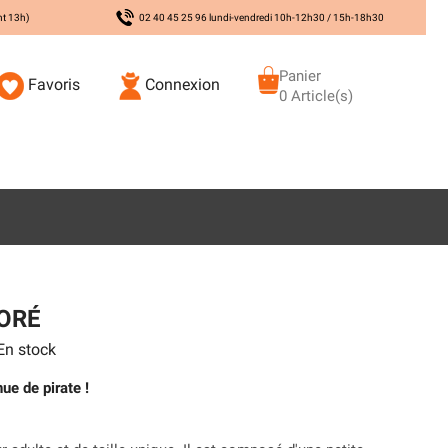
nt 13h)
02 40 45 25 96 lundi-vendredi 10h-12h30 / 15h-18h30
Panier
Favoris
Connexion
0 Article(s)
DORÉ
n stock
ue de pirate !