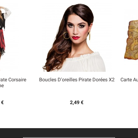
ate Corsaire
Boucles D'oreilles Pirate Dorées X2
Carte A

me
 rapide
Aperçu rapide
 €
2,49 €