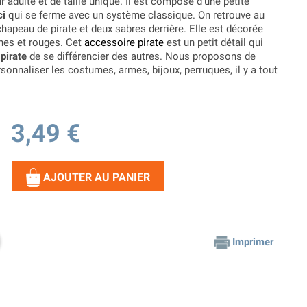
 adulte et de taille unique. Il est composé d'une petite
ci
qui se ferme avec un système classique. On retrouve au
hapeau de pirate et deux sabres derrière. Elle est décorée
hes et rouges. Cet
accessoire pirate
est un petit détail qui
pirate
de se différencier des autres. Nous proposons de
sonnaliser les costumes, armes, bijoux, perruques, il y a tout
3,49 €
AJOUTER AU PANIER
Imprimer