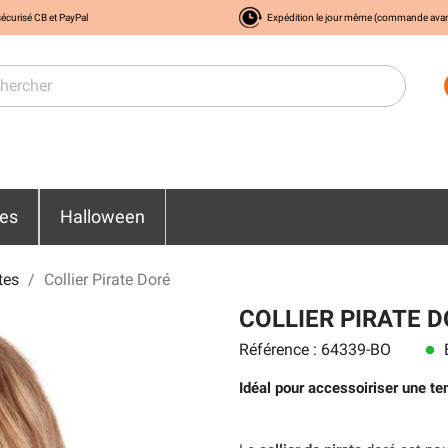
écurisé CB et PayPal
Expédition le jour même (commande ava
res
Halloween
tes
Collier Pirate Doré
COLLIER PIRATE 
Référence : 64339-BO
E
lens
Idéal pour accessoiriser une ten