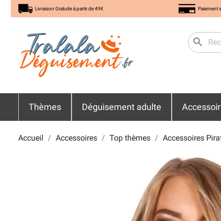
Livraison Gratuite à partir de 49€
Paiement s
search
Thèmes
Déguisement adulte
Accessoi
Accueil
Accessoires
Top thèmes
Accessoires Pira