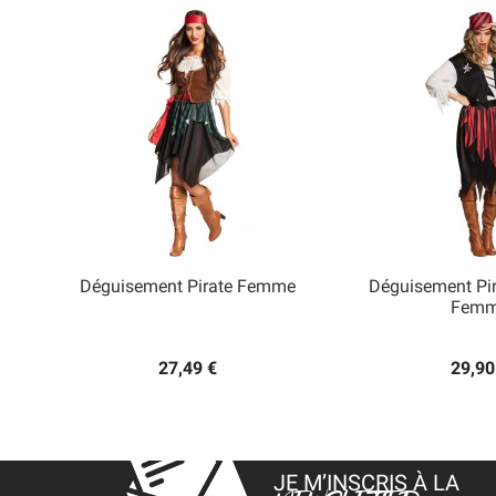
Déguisement Pirate Femme
Déguisement Pir


Fem
Aperçu rapide
Aperçu
27,49 €
29,90
JE M’INSCRIS À LA