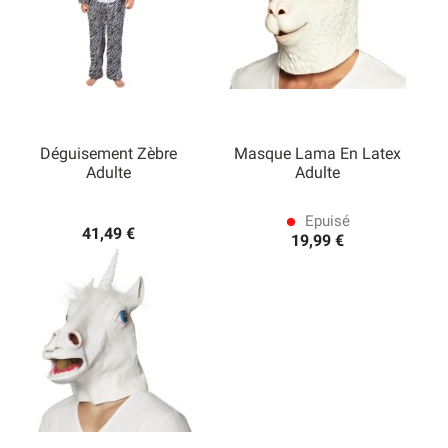
Déguisement Zèbre
Masque Lama En Latex
Adulte
Adulte
Epuisé
lens
41,49 €
19,99 €