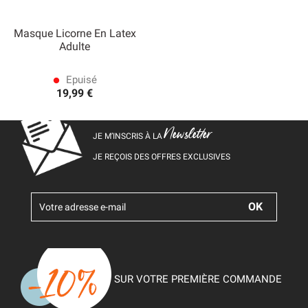
Masque Licorne En Latex
Adulte
Epuisé
lens
19,99 €
Newsletter
JE M’INSCRIS À LA
JE REÇOIS DES OFFRES EXCLUSIVES
SUR VOTRE PREMIÈRE COMMANDE