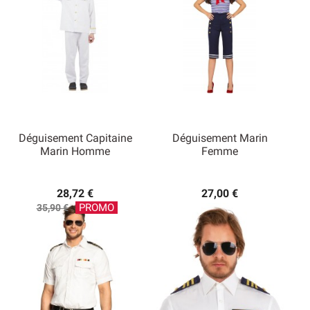
Déguisement Capitaine
Déguisement Marin
Marin Homme
Femme
28,72 €
27,00 €
Prix
PROMO
35,90 €
de
base