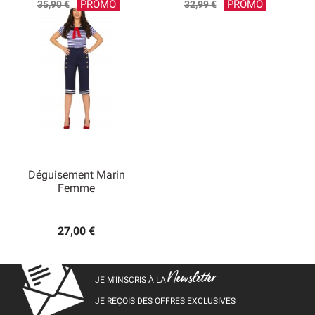
Prix
Prix
PROMO
PROMO
35,90 €
32,99 €
de
de
base
base
Déguisement Marin
Femme
27,00 €
Newsletter
JE M’INSCRIS À LA
JE REÇOIS DES OFFRES EXCLUSIVES