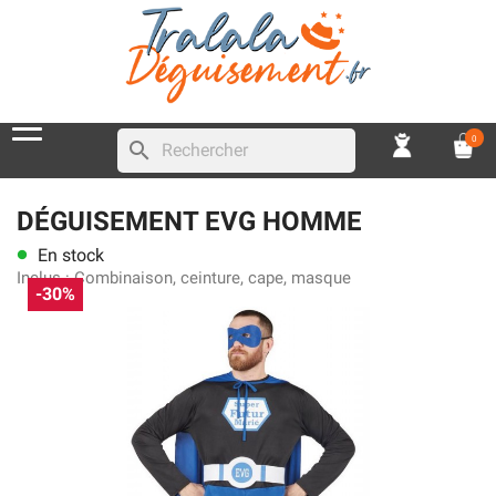
0
search
DÉGUISEMENT EVG HOMME
En stock
lens
Inclus :
Combinaison, ceinture, cape, masque
-30%