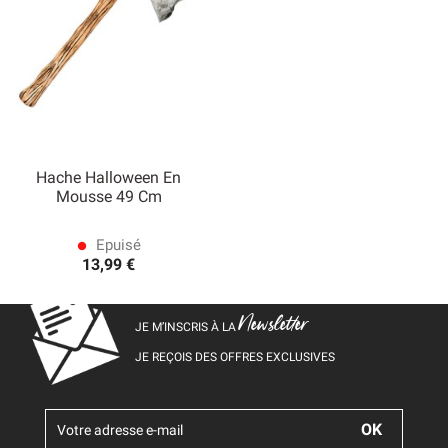
Hache Halloween En
Mousse 49 Cm
Epuisé
lens
13,99 €
Newsletter
JE M’INSCRIS À LA
JE REÇOIS DES OFFRES EXCLUSIVES