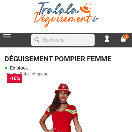
0
search
DÉGUISEMENT POMPIER FEMME
En stock
lens
Inclus :
Robe, chapeau
-10%