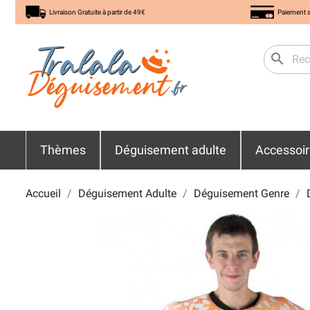
Livraison Gratuite à partir de 49€
Paiement s
search
Thèmes
Déguisement adulte
Accessoi
Accueil
Déguisement Adulte
Déguisement Genre