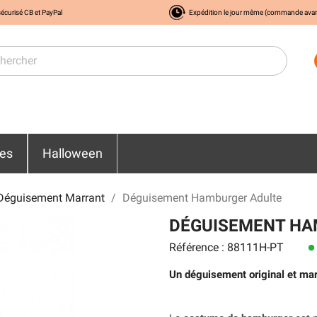
écurisé CB et PayPal
Expédition le jour même (commande ava
res
Halloween
Déguisement Marrant
Déguisement Hamburger Adulte
DÉGUISEMENT HA
Référence : 88111H-PT
lens
Un déguisement original et marr