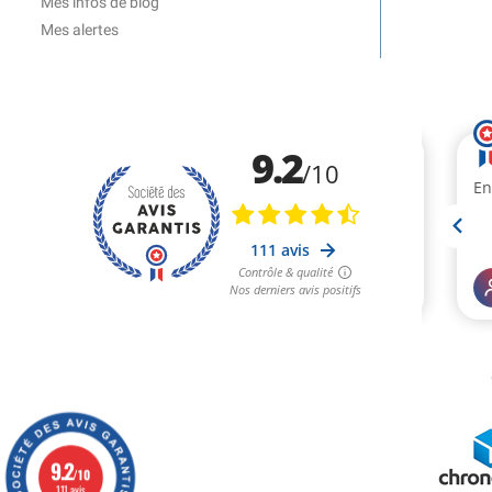
Mes infos de blog
Mes alertes
9.2
/10
111 avis