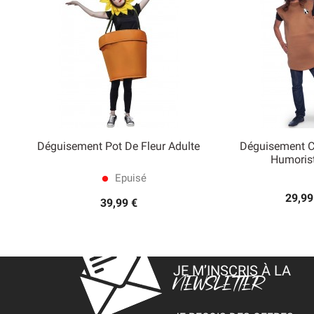
Déguisement Pot De Fleur Adulte
Déguisement C


Humoris
Aperçu rapide
Aperçu
Epuisé
lens
29,99
39,99 €
JE M’INSCRIS À LA
NEWSLETTER