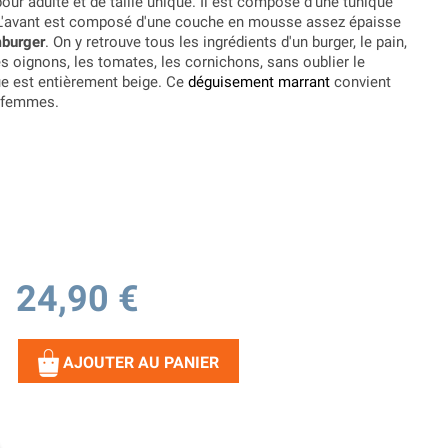
our adulte et de taille unique. Il est composé d'une tunique
L'avant est composé d'une couche en mousse assez épaisse
mburger
. On y retrouve tous les ingrédients d'un burger, le pain,
les oignons, les tomates, les cornichons, sans oublier le
ue est entièrement beige. Ce
déguisement marrant
convient
 femmes.
24,90 €
AJOUTER AU PANIER