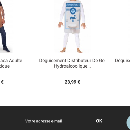
aca Adulte
Déguisement Distributeur De Gel
Déguis

tique
Hydroalcoolique...
 rapide
Aperçu rapide
 €
23,99 €