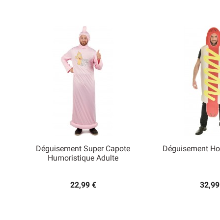
Déguisement Super Capote
Déguisement Ho


Humoristique Adulte
Aperçu rapide
Aperçu
22,99 €
32,99