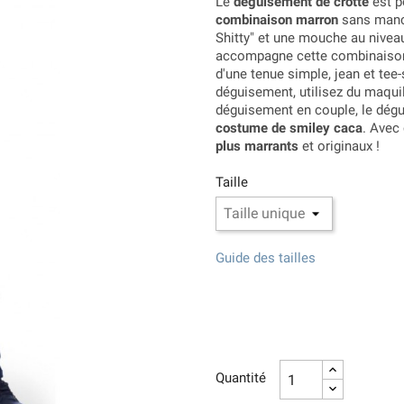
Le
déguisement de crotte
est p
combinaison marron
sans manch
Shitty" et une mouche au niveau
accompagne cette combinaison.
d'une tenue simple, jean et tee-
déguisement, utilisez du maqui
déguisement en couple, le dég
costume de smiley caca
. Avec
plus marrants
et originaux !
Taille
Guide des tailles
Quantité