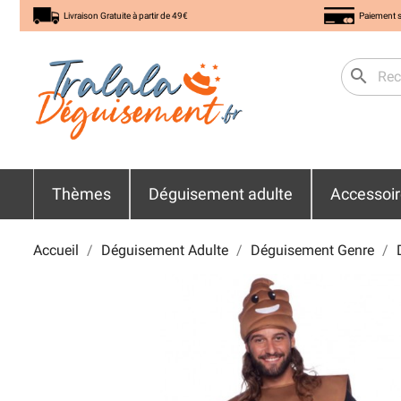
Livraison Gratuite à partir de 49€
Paiement s
search
Thèmes
Déguisement adulte
Accessoi
Accueil
Déguisement Adulte
Déguisement Genre