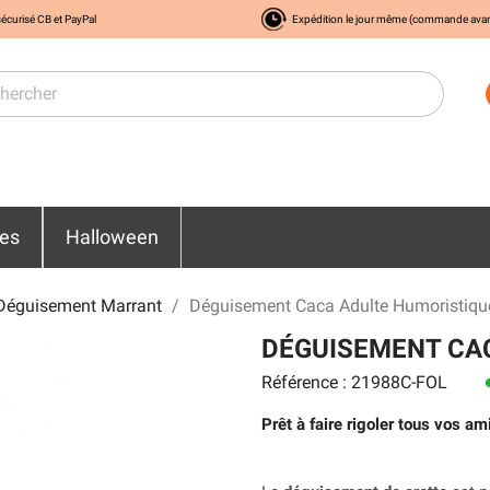
écurisé CB et PayPal
Expédition le jour même (commande ava
res
Halloween
Déguisement Marrant
Déguisement Caca Adulte Humoristiqu
DÉGUISEMENT CA
Référence : 21988C-FOL
le
Prêt à faire rigoler tous vos 