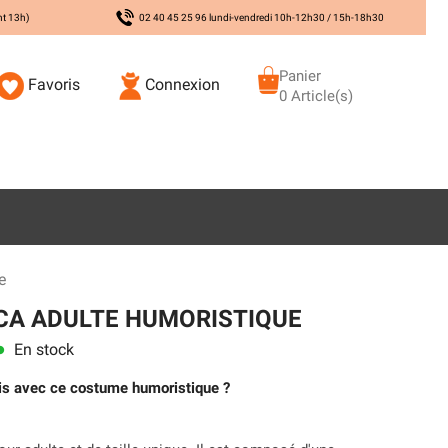
nt 13h)
02 40 45 25 96 lundi-vendredi 10h-12h30 / 15h-18h30
Panier
Favoris
Connexion
0 Article(s)
e
CA ADULTE HUMORISTIQUE
En stock
ns
amis avec ce costume humoristique ?