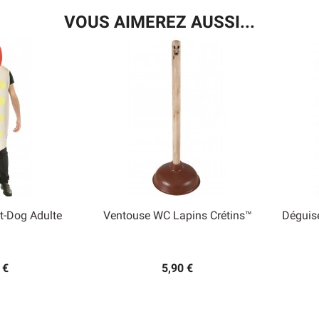
VOUS AIMEREZ AUSSI...
t-Dog Adulte
Ventouse WC Lapins Crétins™
Déguis

 rapide
Aperçu rapide
 €
5,90 €