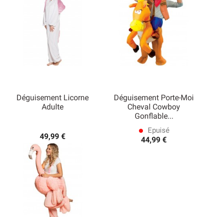
Déguisement Licorne
Déguisement Porte-Moi
Adulte
Cheval Cowboy
Gonflable...
Epuisé
lens
49,99 €
44,99 €