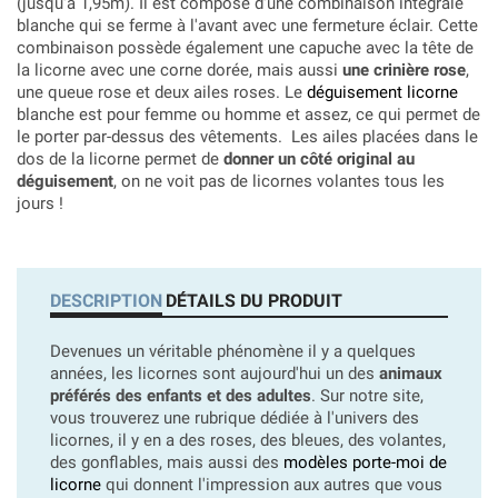
(jusqu'à 1,95m). Il est composé d'une combinaison intégrale
blanche qui se ferme à l'avant avec une fermeture éclair. Cette
combinaison possède également une capuche avec la tête de
la licorne avec une corne dorée, mais aussi
une crinière rose
,
une queue rose et deux ailes roses. Le
déguisement licorne
blanche est pour femme ou homme et assez, ce qui permet de
le porter par-dessus des vêtements. Les ailes placées dans le
dos de la licorne permet de
donner un côté original au
déguisement
, on ne voit pas de licornes volantes tous les
jours !
DESCRIPTION
DÉTAILS DU PRODUIT
Devenues un véritable phénomène il y a quelques
années, les licornes sont aujourd'hui un des
animaux
préférés des enfants et des adultes
. Sur notre site,
vous trouverez une rubrique dédiée à l'univers des
licornes, il y en a des roses, des bleues, des volantes,
des gonflables, mais aussi des
modèles porte-moi de
licorne
qui donnent l'impression aux autres que vous