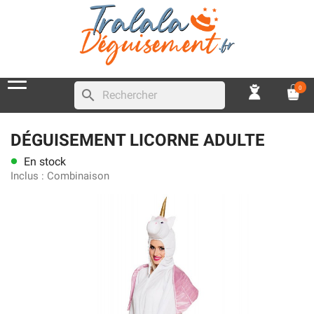
0
search
DÉGUISEMENT LICORNE ADULTE
En stock
lens
Inclus :
Combinaison