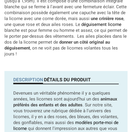
(jusqu'à 1,95m). Il est composé d'une combinaison intégrale
blanche qui se ferme à l'avant avec une fermeture éclair. Cette
combinaison possède également une capuche avec la tête de
la licorne avec une corne dorée, mais aussi
une crinière rose
,
une queue rose et deux ailes roses. Le
déguisement licorne
blanche est pour femme ou homme et assez, ce qui permet de
le porter par-dessus des vêtements. Les ailes placées dans le
dos de la licorne permet de
donner un côté original au
déguisement
, on ne voit pas de licornes volantes tous les
jours !
DESCRIPTION
DÉTAILS DU PRODUIT
Devenues un véritable phénomène il y a quelques
années, les licornes sont aujourd'hui un des
animaux
préférés des enfants et des adultes
. Sur notre site,
vous trouverez une rubrique dédiée à l'univers des
licornes, il y en a des roses, des bleues, des volantes,
des gonflables, mais aussi des
modèles porte-moi de
licorne
qui donnent l'impression aux autres que vous