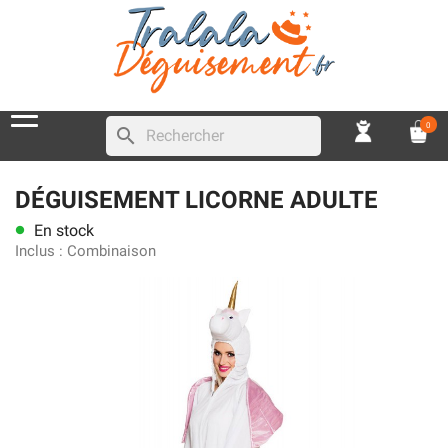
0
search
DÉGUISEMENT LICORNE ADULTE
En stock
lens
Inclus :
Combinaison