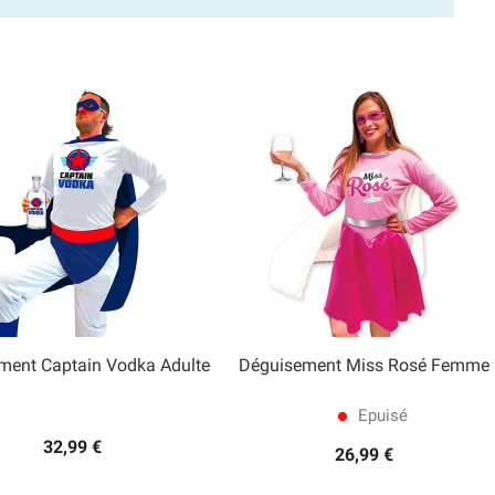
ment Captain Vodka Adulte
Déguisement Miss Rosé Femme


Aperçu rapide
Aperçu rapide
Epuisé
lens
32,99 €
26,99 €