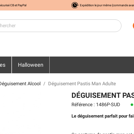
écurisé CB et PayPal
Expédition le jour même (commande ava
res
Halloween
Déguisement Alcool
Déguisement Pastis Man Adulte
DÉGUISEMENT PA
Référence : 1486P-SUD
lens
Le déguisement parfait pour fai