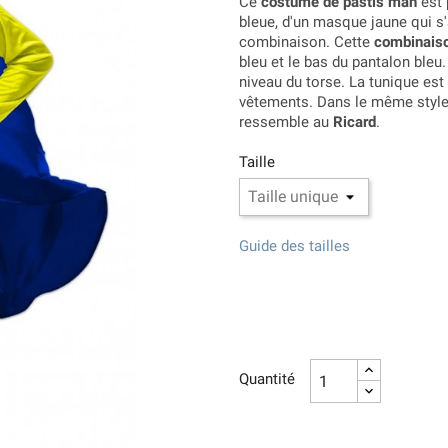
Ce
costume de pastis man
est 
bleue, d'un masque jaune qui s'a
combinaison. Cette
combinaiso
bleu et le bas du pantalon bleu
niveau du torse. La tunique est
vêtements. Dans le même style,
ressemble au
Ricard
.
Taille
Guide des tailles
Quantité