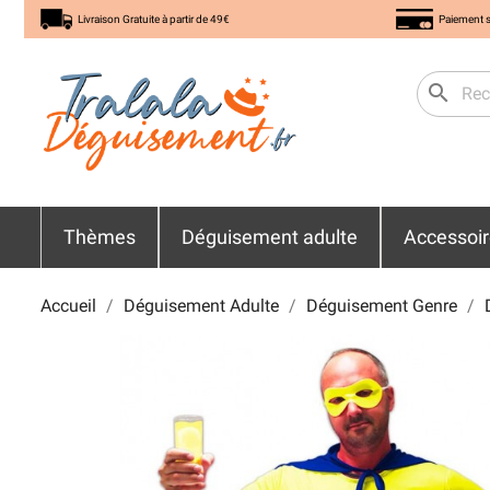
Livraison Gratuite à partir de 49€
Paiement s
search
Thèmes
Déguisement adulte
Accessoi
Accueil
Déguisement Adulte
Déguisement Genre