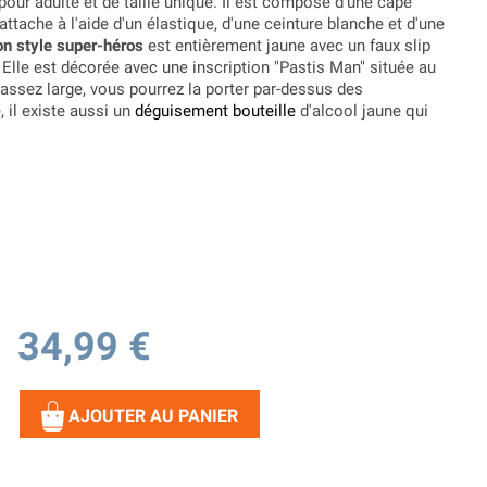
pour adulte et de taille unique. Il est composé d'une cape
ttache à l'aide d'un élastique, d'une ceinture blanche et d'une
n style super-héros
est entièrement jaune avec un faux slip
. Elle est décorée avec une inscription "Pastis Man" située au
 assez large, vous pourrez la porter par-dessus des
 il existe aussi un
déguisement bouteille
d'alcool jaune qui
34,99 €
AJOUTER AU PANIER