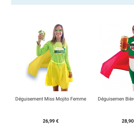
Déguisement Miss Mojito Femme
Déguisemen Bièr


Aperçu rapide
Aperçu
26,99 €
28,90