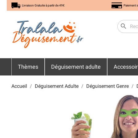
Livraison Gratuite à partir de 49€
Paiement s
search
Thèmes
Déguisement adulte
Accessoi
Accueil
Déguisement Adulte
Déguisement Genre