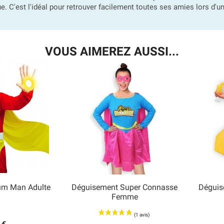
. C'est l'idéal pour retrouver facilement toutes ses amies lors d'une
VOUS AIMEREZ AUSSI...
um Man Adulte
Déguisement Super Connasse
Déguis

Femme
 rapide
Aperçu rapide