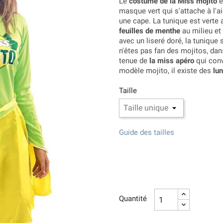
Le
costume de la Miss mojito
e
masque vert qui s'attache à l'a
une cape. La tunique est verte
feuilles de menthe
au milieu et 
avec un liseré doré, la tunique
n'êtes pas fan des mojitos, da
tenue de
la miss apéro
qui conv
modèle mojito, il existe des
lun
Taille
Guide des tailles
Quantité