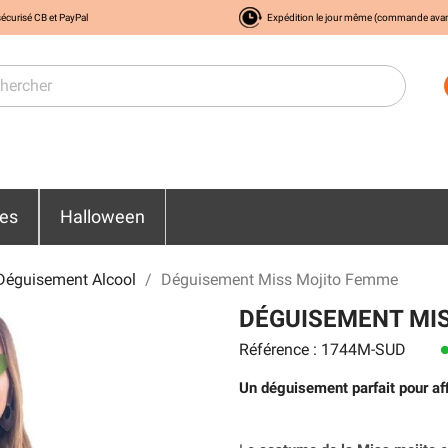
écurisé CB et PayPal
Expédition le jour même (commande ava
res
Halloween
Déguisement Alcool
Déguisement Miss Mojito Femme
DÉGUISEMENT MI
Référence : 1744M-SUD
len
Un déguisement parfait pour aff