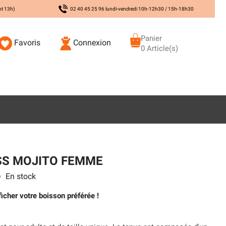
nt 13h)
02 40 45 25 96 lundi-vendredi 10h-12h30 / 15h-18h30
Panier
Favoris
Connexion
0 Article(s)
SS MOJITO FEMME
En stock
s
icher votre boisson préférée !