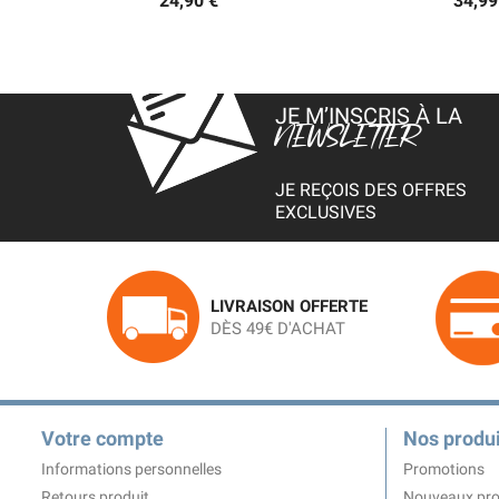
24,90 €
34,99
JE M’INSCRIS À LA
NEWSLETTER
JE REÇOIS DES OFFRES
EXCLUSIVES
LIVRAISON OFFERTE
DÈS 49€ D'ACHAT
Votre compte
Nos produi
Informations personnelles
Promotions
Retours produit
Nouveaux pro