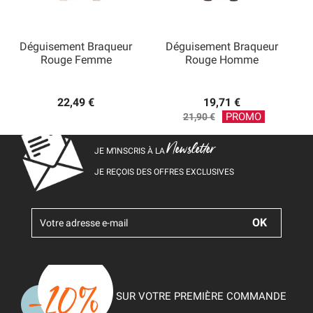
Déguisement Braqueur
Déguisement Braqueur
Rouge Femme
Rouge Homme
22,49 €
19,71 €
Prix
PROMO
21,90 €
de
base
Newsletter
JE M’INSCRIS À LA
JE REÇOIS DES OFFRES EXCLUSIVES
SUR VOTRE PREMIÈRE COMMANDE