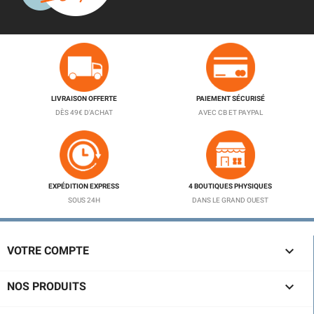
LIVRAISON OFFERTE
PAIEMENT SÉCURISÉ
DÈS 49€ D'ACHAT
AVEC CB ET PAYPAL
EXPÉDITION EXPRESS
4 BOUTIQUES PHYSIQUES
SOUS 24H
DANS LE GRAND OUEST

VOTRE COMPTE

NOS PRODUITS