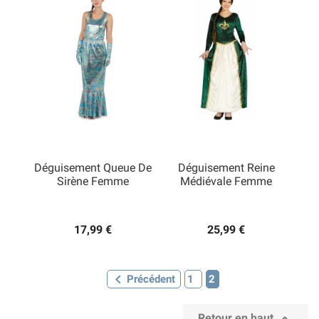
Déguisement Queue De
Déguisement Reine
Sirène Femme
Médiévale Femme
17,99 €
25,99 €

Précédent
1
2

Retour en haut