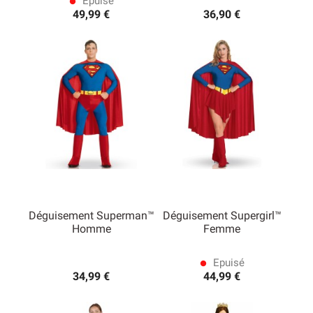
Epuisé
lens
49,99 €
36,90 €
Déguisement Superman™
Déguisement Supergirl™
Homme
Femme
Epuisé
lens
34,99 €
44,99 €