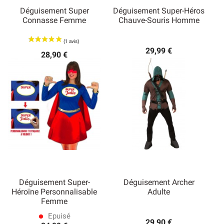
Déguisement Super
Déguisement Super-Héros
Connasse Femme
Chauve-Souris Homme
29,99 €
28,90 €
Déguisement Super-
Déguisement Archer
Héroïne Personnalisable
Adulte
Femme
Epuisé
lens
29,90 €