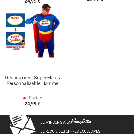
24,99 €
Déguisement Super-Héros
Personnalisable Homme
Epuisé
lens
24,99 €
Newsletter
JE M’INSCRIS À LA
JE REÇOIS DES OFFRES EXCLUSIVES