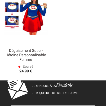
Déguisement Super-
Héroïne Personnalisable
Femme
Epuisé
lens
24,99 €
Newsletter
JE M’INSCRIS À LA
JE REÇOIS DES OFFRES EXCLUSIVES