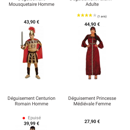
Mousquetaire Homme
Adulte
43,90 €
44,90 €
Déguisement Centurion
Déguisement Princesse
Romain Homme
Médiévale Femme
Epuisé
lens
27,90 €
39,99 €