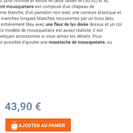
t pour homme et existe en deux tailles M (50/52) et XL
nt mousquetaire
est composé d'un chapeau de
me blanche, d'un pantalon noir avec une ceinture élastique et
 manches longues blanches recouvertes par un tissu bleu
t entièrement bleu avec
une fleur de lys dorée
dessus et un col
Ce modèle de mousquetaire est assez réaliste, il est
uelques accessoires si vous aimez les détails. Pour
st possible d'ajouter une
moustache de mousquetaire
, ou
43,90 €
AJOUTER AU PANIER