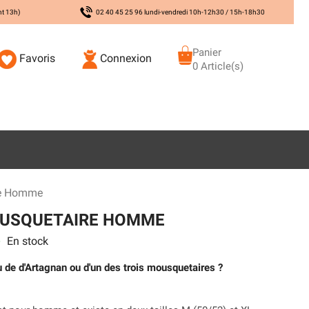
nt 13h)
02 40 45 25 96 lundi-vendredi 10h-12h30 / 15h-18h30
Panier
Favoris
Connexion
0 Article(s)
re Homme
OUSQUETAIRE HOMME
En stock
s
 de d'Artagnan ou d'un des trois mousquetaires ?