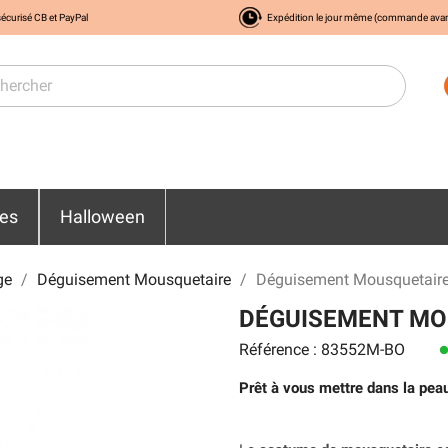
écurisé CB et PayPal
Expédition le jour même (commande ava
res
Halloween
ge
Déguisement Mousquetaire
Déguisement Mousquetai
DÉGUISEMENT M
Référence : 83552M-BO
len
Prêt à vous mettre dans la peau