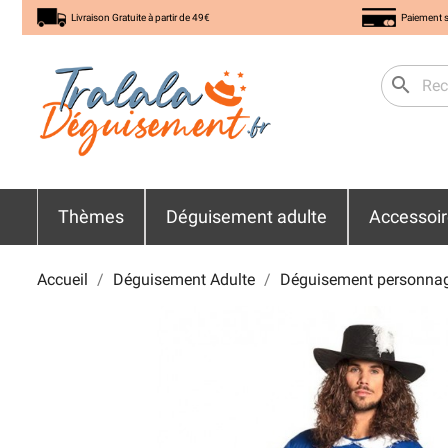
Livraison Gratuite à partir de 49€
Paiement s
search
Thèmes
Déguisement adulte
Accessoi
Accueil
Déguisement Adulte
Déguisement personna