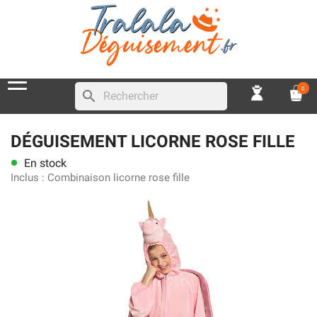
0
search
DÉGUISEMENT LICORNE ROSE FILLE
En stock
lens
Inclus :
Combinaison licorne rose fille