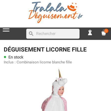
0
search
DÉGUISEMENT LICORNE FILLE
En stock
lens
Inclus :
Combinaison licorne blanche fille