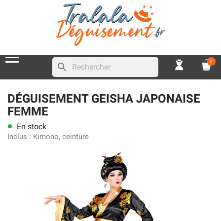
0
search
DÉGUISEMENT GEISHA JAPONAISE
FEMME
En stock
lens
Inclus :
Kimono, ceinture