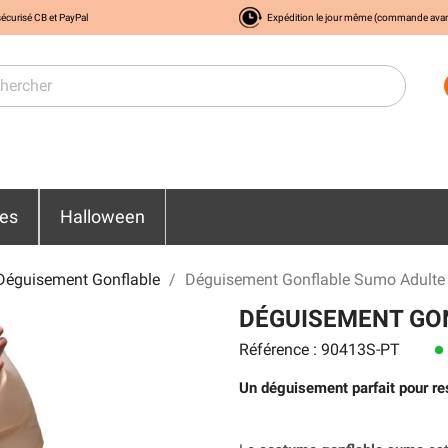
écurisé CB et PayPal
Expédition le jour même (commande ava
res
Halloween
Déguisement Gonflable
Déguisement Gonflable Sumo Adulte
DÉGUISEMENT GO
Référence : 90413S-PT
lens
Un déguisement parfait pour re