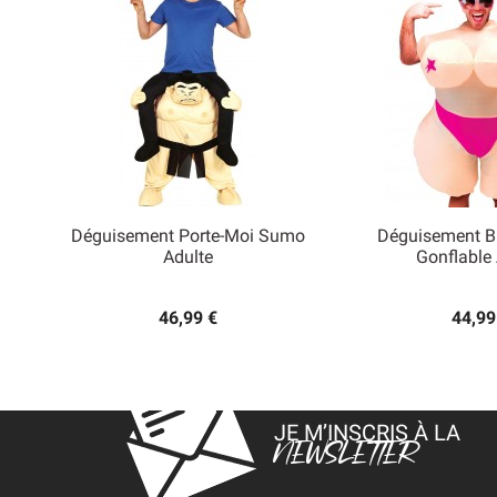
Déguisement Porte-Moi Sumo
Déguisement B


Adulte
Gonflable 
Aperçu rapide
Aperçu
46,99 €
44,99
JE M’INSCRIS À LA
NEWSLETTER