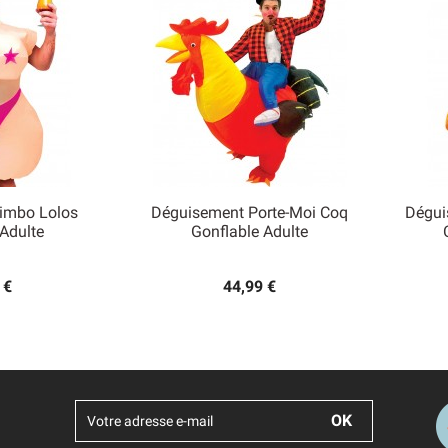
imbo Lolos
Déguisement Porte-Moi Coq
Dégui

Adulte
Gonflable Adulte
 rapide
Aperçu rapide
 €
44,99 €