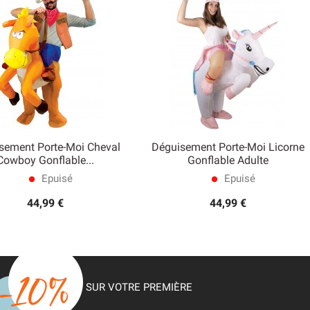
sement Porte-Moi Cheval
Déguisement Porte-Moi Licorne


Cowboy Gonflable...
Gonflable Adulte
Aperçu rapide
Aperçu rapide
Epuisé
Epuisé
lens
lens
44,99 €
44,99 €
SUR VOTRE PREMIÈRE