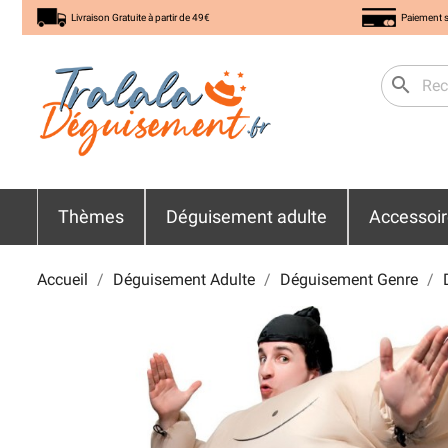
Livraison Gratuite à partir de 49€
Paiement s
search
Thèmes
Déguisement adulte
Accessoi
Accueil
Déguisement Adulte
Déguisement Genre