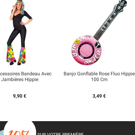
ccessoires Bandeau Avec
Banjo Gonflable Rose Fluo Hippie


Jambières Hippie
100 Cm
Aperçu rapide
Aperçu rapide
9,90 €
3,49 €
SUR VOTRE PREMIÈRE