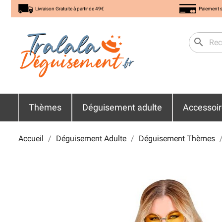
Livraison Gratuite à partir de 49€
Paiement s
search
Thèmes
Déguisement adulte
Accessoi
Accueil
Déguisement Adulte
Déguisement Thèmes