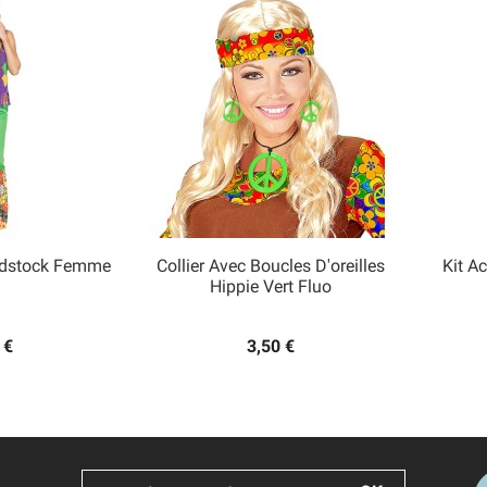
dstock Femme
Collier Avec Boucles D'oreilles
Kit A

Hippie Vert Fluo
 rapide
Aperçu rapide
 €
3,50 €