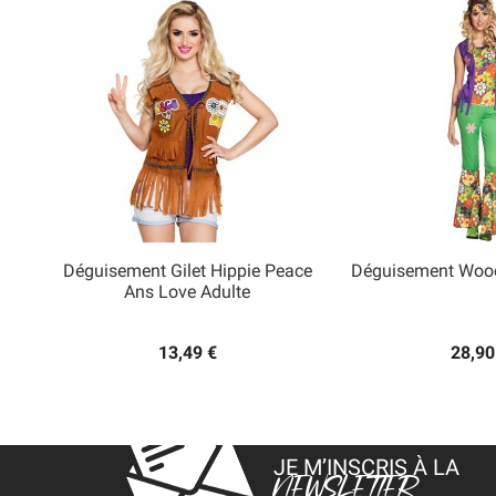
Déguisement Gilet Hippie Peace
Déguisement Woo


Ans Love Adulte
Aperçu rapide
Aperçu
13,49 €
28,90
JE M’INSCRIS À LA
NEWSLETTER