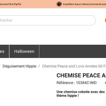
écurisé CB et PayPal
Expédition le jour même (commande ava
res
Halloween
Déguisement Hippie
Chemise Peace and Love Années 60
CHEMISE PEACE A
Référence : 10384C-WID
le
Une chemise colorée avec des 
thème hippie !