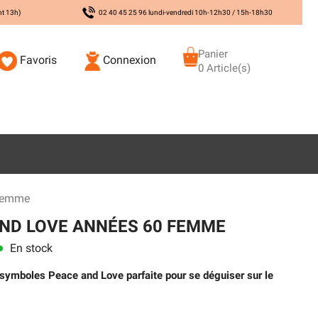
nt 13h)
02 40 45 25 96 lundi-vendredi 10h-12h30 / 15h-18h30
Panier
Favoris
Connexion
0 Article(s)
 Femme
ND LOVE ANNÉES 60 FEMME
En stock
ns
symboles Peace and Love parfaite pour se déguiser sur le