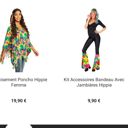
isement Poncho Hippie
Kit Accessoires Bandeau Avec


Femme
Jambières Hippie
Aperçu rapide
Aperçu rapide
19,90 €
9,90 €