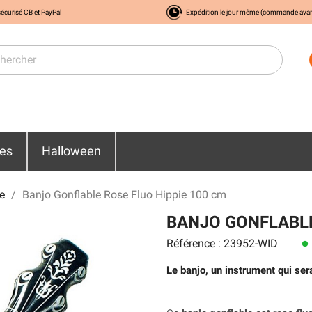
écurisé CB et PayPal
Expédition le jour même (commande ava
res
Halloween
e
Banjo Gonflable Rose Fluo Hippie 100 cm
BANJO GONFLABLE
Référence : 23952-WID
lens
Le banjo, un instrument qui ser