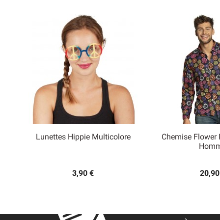
Lunettes Hippie Multicolore
Chemise Flower 


Hom
Aperçu rapide
Aperçu
3,90 €
20,90