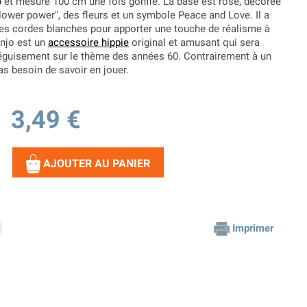
o
et mesure 100 cm une fois gonflé. La base est rose, décorée
lower power", des fleurs et un symbole Peace and Love. Il a
es cordes blanches pour apporter une touche de réalisme à
anjo est un
accessoire hippie
original et amusant qui sera
éguisement sur le thème des années 60. Contrairement à un
as besoin de savoir en jouer.
3,49 €
AJOUTER AU PANIER
Imprimer