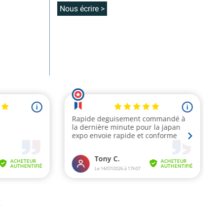
Nous écrire >
.