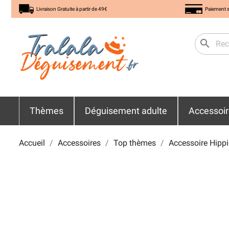
Livraison Gratuite à partir de 49€
Paiement s
search
Thèmes
Déguisement adulte
Accessoi
Accueil
Accessoires
Top thèmes
Accessoire Hippi