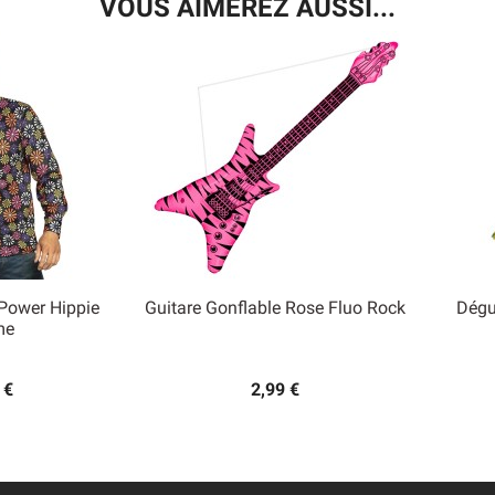
VOUS AIMEREZ AUSSI...
Power Hippie
Guitare Gonflable Rose Fluo Rock
Dégu

me
 rapide
Aperçu rapide
 €
2,99 €